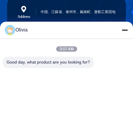
中国、江蘇省、泰州市、戴南町、唐劉工業団地
Address
Olivia
info@longlivedmetal.com
3:17 AM
メール
Good day, what product are you looking for?
0086-523-85218666
Phone
Taizhou Longlived Metal Products Co., Ltd.