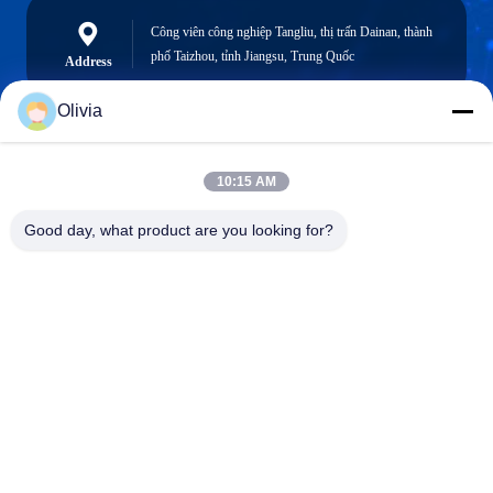
Công viên công nghiệp Tangliu, thị trấn Dainan, thành
phố Taizhou, tỉnh Jiangsu, Trung Quốc
Address
Olivia
info@longlivedmetal.com
10:15 AM
Email
Good day, what product are you looking for?
0086-523-85218666
Phone
Taizhou Longlived Metal Products Co., Ltd.