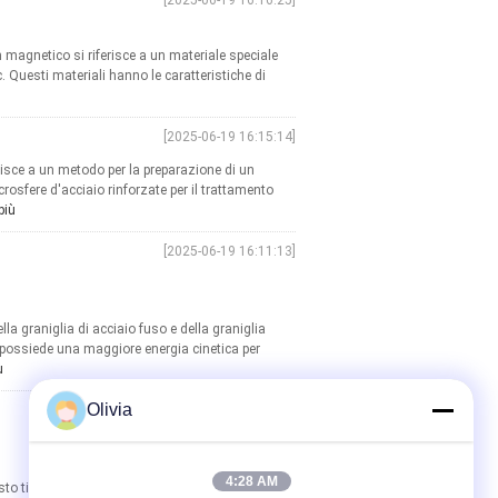
[2025-06-19 16:16:25]
 magnetico si riferisce a un materiale speciale
. Questi materiali hanno le caratteristiche di
[2025-06-19 16:15:14]
risce a un metodo per la preparazione di un
rosfere d'acciaio rinforzate per il trattamento
più
[2025-06-19 16:11:13]
lla graniglia di acciaio fuso e della graniglia
a, possiede una maggiore energia cinetica per
ù
Olivia
[2025-06-19 16:09:50]
4:28 AM
to tipo di scatole viene ottenuto mediante