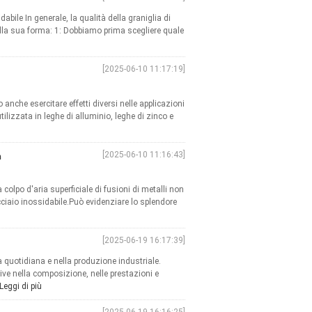
abile In generale, la qualità della graniglia di
lla sua forma: 1: Dobbiamo prima scegliere quale
[2025-06-10 11:17:19]
o anche esercitare effetti diversi nelle applicazioni
ilizzata in leghe di alluminio, leghe di zinco e
[2025-06-10 11:16:43]
n
colpo d'aria superficiale di fusioni di metalli non
cciaio inossidabile.Può evidenziare lo splendore
[2025-06-19 16:17:39]
 quotidiana e nella produzione industriale.
ive nella composizione, nelle prestazioni e
Leggi di più