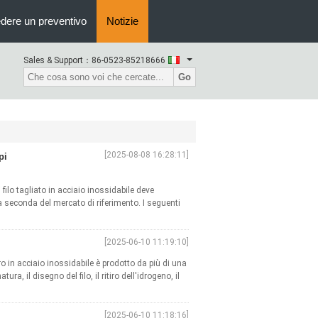
edere un preventivo
Notizie
Sales & Support：
86-0523-85218666
Go
[2025-08-08 16:28:11]
pi
 filo tagliato in acciaio inossidabile deve
a seconda del mercato di riferimento. I seguenti
[2025-06-10 11:19:10]
iro in acciaio inossidabile è prodotto da più di una
a, il disegno del filo, il ritiro dell'idrogeno, il
[2025-06-10 11:18:16]