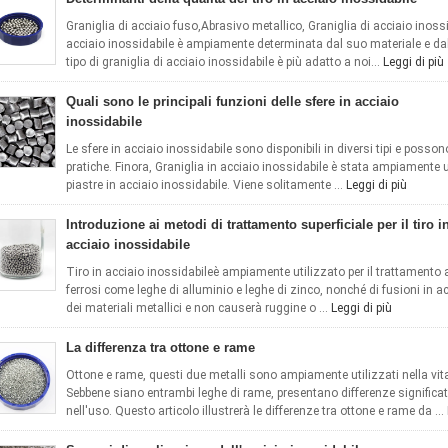
Graniglia di acciaio fuso,Abrasivo metallico, Graniglia di acciaio inossid
acciaio inossidabile è ampiamente determinata dal suo materiale e da
tipo di graniglia di acciaio inossidabile è più adatto a noi...
Leggi di più
Quali sono le principali funzioni delle sfere in acciaio
inossidabile
Le sfere in acciaio inossidabile sono disponibili in diversi tipi e posson
pratiche. Finora, Graniglia in acciaio inossidabile è stata ampiamente ut
piastre in acciaio inossidabile. Viene solitamente ...
Leggi di più
Introduzione ai metodi di trattamento superficiale per il tiro i
acciaio inossidabile
Tiro in acciaio inossidabileè ampiamente utilizzato per il trattamento a 
ferrosi come leghe di alluminio e leghe di zinco, nonché di fusioni in a
dei materiali metallici e non causerà ruggine o ...
Leggi di più
La differenza tra ottone e rame
Ottone e rame, questi due metalli sono ampiamente utilizzati nella vita
Sebbene siano entrambi leghe di rame, presentano differenze significat
nell'uso. Questo articolo illustrerà le differenze tra ottone e rame da ...