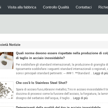
i
Visita alla fabbrica
Controllo Qualità
Contattaci
Richi
cietà Notizie
Quali norme devono essere rispettate nella produzione di col
di taglio in acciaio inossidabile?
Per soddisfare gli standard internazionali, la produzione di graniglia di
tipicamente soddisfare i seguenti standard internazionali o regionali, 
sono i principali standard pertinenti: --- ### 1. **Standard ...
Leggi di più
Che cos'è lo Stainless Steel Shot?
Spara di acciaio fuso,Abrasivi metallici,Tiro in acciaio inossidabile Il t
dozzina di processi come la fusione dell'acciaio, la forgiatura, la laminatur
disegno del serbatoio dell'acqua, il taglio ...
Leggi di più
Determinanti della qualità del tiro in acciaio inossidabile