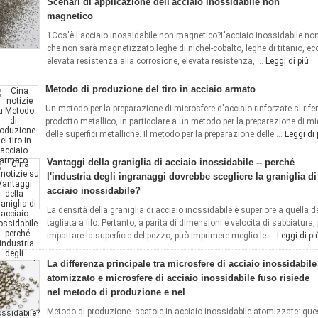
Scenari di applicazione dell'acciaio inossidabile non
magnetico
1Cos'è l'acciaio inossidabile non magnetico?L'acciaio inossidabile non
che non sarà magnetizzato.leghe di nichel-cobalto, leghe di titanio, ecc
elevata resistenza alla corrosione, elevata resistenza, ...
Leggi di più
Metodo di produzione del tiro in acciaio armato
Un metodo per la preparazione di microsfere d'acciaio rinforzate si rife
prodotto metallico, in particolare a un metodo per la preparazione di mic
delle superfici metalliche. Il metodo per la preparazione delle ...
Leggi di 
Vantaggi della graniglia di acciaio inossidabile -- perché
l'industria degli ingranaggi dovrebbe scegliere la graniglia di
acciaio inossidabile?
La densità della graniglia di acciaio inossidabile è superiore a quella de
tagliata a filo. Pertanto, a parità di dimensioni e velocità di sabbiatur
impattare la superficie del pezzo, può imprimere meglio le ...
Leggi di pi
‌La differenza principale tra microsfere di acciaio inossidabile
atomizzato e microsfere di acciaio inossidabile fuso risiede
nel metodo di produzione e nel
Metodo di produzione. scatole in acciaio inossidabile atomizzate: ques