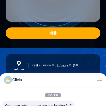
제출
대안 시, 타이저우 시, Jiangsu 주, 중국
Address
Olivia
info@longlivedmetal.com
3:23 PM
이메일
Good day, what product are you looking for?