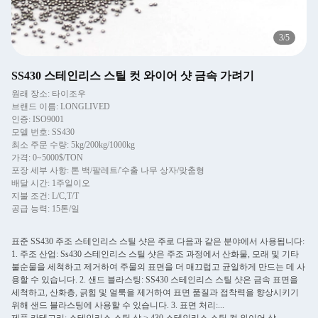
3
/
5
SS430 스테인리스 스틸 컷 와이어 샷 금속 가려기
원래 장소: 타이조우
브랜드 이름: LONGLIVED
인증: ISO9001
모델 번호: SS430
최소 주문 수량: 5kg/200kg/1000kg
가격: 0~5000$/TON
포장 세부 사항: 톤 백/팔레트/'수출 나무 상자/맞춤형
배달 시간: 1주일이오
지불 조건: L/C,T/T
공급 능력: 15톤/일
표준 SS430 주조 스테인리스 스틸 샷은 주로 다음과 같은 분야에서 사용됩니다:
1. 주조 산업: Ss430 스테인리스 스틸 샷은 주조 과정에서 산화물, 모래 및 기타
불순물을 세척하고 제거하여 주물의 표면을 더 매끄럽고 균일하게 만드는 데 사
용할 수 있습니다. 2. 샌드 블라스팅: SS430 스테인리스 스틸 샷은 금속 표면을
세척하고, 산화층, 긁힘 및 얼룩을 제거하여 표면 품질과 접착력을 향상시키기
위해 샌드 블라스팅에 사용할 수 있습니다. 3. 표면 처리:...