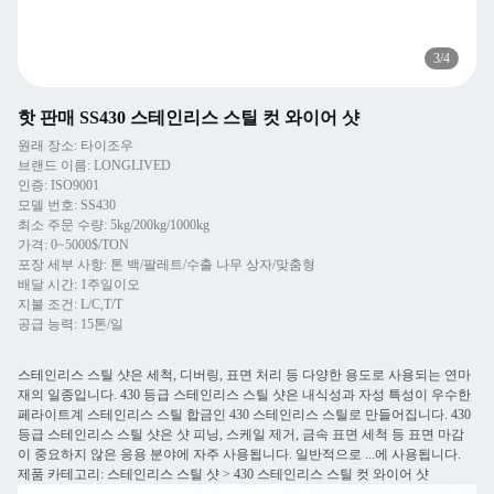
3
/
4
핫 판매 SS430 스테인리스 스틸 컷 와이어 샷
원래 장소: 타이조우
브랜드 이름: LONGLIVED
인증: ISO9001
모델 번호: SS430
최소 주문 수량: 5kg/200kg/1000kg
가격: 0~5000$/TON
포장 세부 사항: 톤 백/팔레트/수출 나무 상자/맞춤형
배달 시간: 1주일이오
지불 조건: L/C,T/T
공급 능력: 15톤/일
스테인리스 스틸 샷은 세척, 디버링, 표면 처리 등 다양한 용도로 사용되는 연마
재의 일종입니다. 430 등급 스테인리스 스틸 샷은 내식성과 자성 특성이 우수한
페라이트계 스테인리스 스틸 합금인 430 스테인리스 스틸로 만들어집니다. 430
등급 스테인리스 스틸 샷은 샷 피닝, 스케일 제거, 금속 표면 세척 등 표면 마감
이 중요하지 않은 응용 분야에 자주 사용됩니다. 일반적으로 ...에 사용됩니다.
제품 카테고리: 스테인리스 스틸 샷 > 430 스테인리스 스틸 컷 와이어 샷