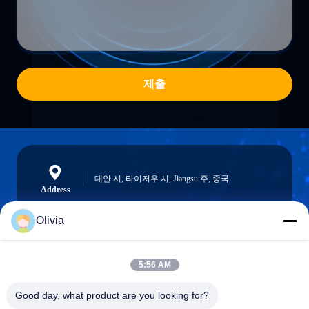
제출
대안 시, 타이저우 시, Jiangsu 주, 중국
Address
Olivia
info@longlivedmetal.com
5:56 AM
이메일
Good day, what product are you looking for?