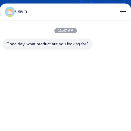
Olivia
info@longlivedmetal.com
E-mail
11:47 AM
Good day, what product are you looking for?
0086-523-85218666
Phone
Taizhou Longlived Metal Products Co., Ltd.
Taizhou Longlived Metal Products Co., Ltd.