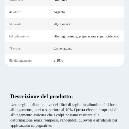
3Materiale:
Aluminici
4Colore:
Argento
5Densità:
20,7 G/cm3
6Applicazione:
Blasting, peening, preparazione superficiale, ecc.
7Forma:
Come tagliato
8L'allungamento:
≥ 10%
Descrizione del prodotto:
Uno degli attributi chiave dei filtri di taglio in alluminio è il loro
allungamento, pari o superiore al 10%.Questa elevata proprietà di
allungamento assicura che i colpi possano resistere alla
deformazione senza rompersi, rendendoli durevoli e affidabili per
applicazioni impegnative.