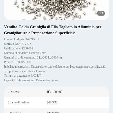
3
/
3
Vendita Calda Graniglia di Filo Tagliato in Alluminio per
Granigliatura e Preparazione Superficiale
Luogo di origine: TAIZHOU
Marca: LONGLIVED
Certificazione: ISO9001
Numero di modello: 1.0mm/1.2mm
Quantità di ordine minimo: 5 kg/200 kg/1000 kg
Prezzo: 0~5000$/TON
Imballaggi particolari: Tasse/palette/scatole di legno per l'esportazione/personalizzabili
Tempi di consegna: Una settimana.
Termini di pagamento: L/C,T/T
Capacità di alimentazione: 15 tonnellate/giorno
1Durezza:
HV 100-400
2Punto di fusione:
660.3°C