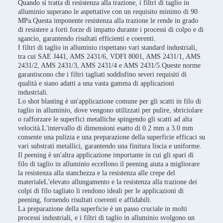
Quando si tratta di resistenza alla trazione, i filtri di taglio in
alluminio superano le aspettative con un requisito minimo di 90
MPa.Questa imponente resistenza alla trazione le rende in grado
di resistere a forti forze di impatto durante i processi di colpo e di
sgancio, garantendo risultati efficienti e coerenti.
I filtri di taglio in alluminio rispettano vari standard industriali,
tra cui SAE J441, AMS 2431/6, VDFI 8001, AMS 2431/1, AMS
2431/2, AMS 2431/3, AMS 2431/4 e AMS 2431/5.Queste norme
garantiscono che i filtri tagliati soddisfino severi requisiti di
qualità e siano adatti a una vasta gamma di applicazioni
industriali.
Lo shot blasting è un'applicazione comune per gli scatti in filo di
taglio in alluminio, dove vengono utilizzati per pulire, sbriciolare
o rafforzare le superfici metalliche spingendo gli scatti ad alta
velocità.L'intervallo di dimensioni esatto di 0.2 mm a 3.0 mm
consente una pulizia e una preparazione della superficie efficaci su
vari substrati metallici, garantendo una finitura liscia e uniforme.
Il peening è un'altra applicazione importante in cui gli spari di
filo di taglio in alluminio eccellono.il peening aiuta a migliorare
la resistenza alla stanchezza e la resistenza alle crepe del
materialeL'elevato allungamento e la resistenza alla trazione dei
colpi di filo tagliato li rendono ideali per le applicazioni di
peening, fornendo risultati coerenti e affidabili.
La preparazione della superficie è un passo cruciale in molti
processi industriali, e i filtri di taglio in alluminio svolgono un