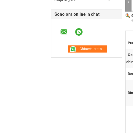
Colpi di ghisa
Sono ora online in chat
Pun
Co
chi
Den
Di