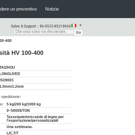
edere un preventivo
Notizie
Sales & Support：
86-0523-85218666
Go
100-400
nsità HV 100-400
TAIZHOU
LONGLIVED
ISO9001
1.0mm/1.2mm
 spedizione:
mo:
5 kg/200 kg/1000 kg
0~5000$/TON
Tasse/palette/scatole di legno per
l'esportazione/personalizzabili
Una settimana.
L/C,T/T