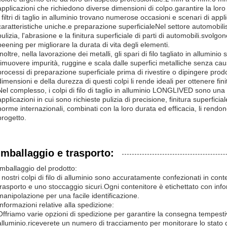
applicazioni che richiedono diverse dimensioni di colpo.garantire la loro 
I filtri di taglio in alluminio trovano numerose occasioni e scenari di app
caratteristiche uniche.e preparazione superficialeNel settore automobilisti
pulizia, l'abrasione e la finitura superficiale di parti di automobili.svolgo
peening per migliorare la durata di vita degli elementi.
Inoltre, nella lavorazione dei metalli, gli spari di filo tagliato in alluminio
rimuovere impurità, ruggine e scala dalle superfici metalliche senza cau
processi di preparazione superficiale prima di rivestire o dipingere prodo
dimensioni e della durezza di questi colpi li rende ideali per ottenere finit
Nel complesso, i colpi di filo di taglio in alluminio LONGLIVED sono una sc
applicazioni in cui sono richieste pulizia di precisione, finitura superficia
norme internazionali, combinati con la loro durata ed efficacia, li rend
progetto.
Imballaggio e trasporto:
Imballaggio del prodotto:
I nostri colpi di filo di alluminio sono accuratamente confezionati in conte
trasporto e uno stoccaggio sicuri.Ogni contenitore è etichettato con infor
manipolazione per una facile identificazione.
Informazioni relative alla spedizione:
Offriamo varie opzioni di spedizione per garantire la consegna tempestiva d
alluminio.riceverete un numero di tracciamento per monitorare lo stato 