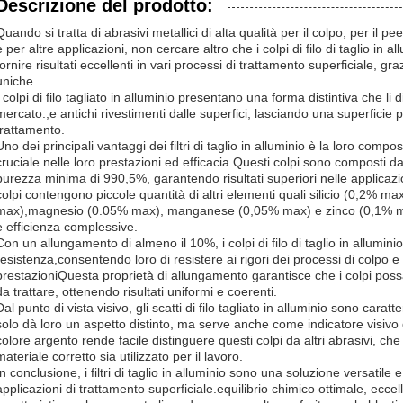
Descrizione del prodotto:
Quando si tratta di abrasivi metallici di alta qualità per il colpo, per il p
e per altre applicazioni, non cercare altro che i colpi di filo di taglio in
fornire risultati eccellenti in vari processi di trattamento superficiale, g
uniche.
I colpi di filo tagliato in alluminio presentano una forma distintiva che li d
mercato.,e antichi rivestimenti dalle superfici, lasciando una superficie 
trattamento.
Uno dei principali vantaggi dei filtri di taglio in alluminio è la loro com
cruciale nelle loro prestazioni ed efficacia.Questi colpi sono composti da
purezza minima di 990,5%, garantendo risultati superiori nelle applicazion
colpi contengono piccole quantità di altri elementi quali silicio (0,2% 
max),magnesio (0.05% max), manganese (0,05% max) e zinco (0,1% max)
e efficienza complessive.
Con un allungamento di almeno il 10%, i colpi di filo di taglio in alluminio
resistenza,consentendo loro di resistere ai rigori dei processi di colpo
prestazioniQuesta proprietà di allungamento garantisce che i colpi possa
da trattare, ottenendo risultati uniformi e coerenti.
Dal punto di vista visivo, gli scatti di filo tagliato in alluminio sono carat
solo dà loro un aspetto distinto, ma serve anche come indicatore visivo d
colore argento rende facile distinguere questi colpi da altri abrasivi, che 
materiale corretto sia utilizzato per il lavoro.
In conclusione, i filtri di taglio in alluminio sono una soluzione versatil
applicazioni di trattamento superficiale.equilibrio chimico ottimale, eccel