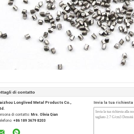
ttagli di contatto
aizhou Longlived Metal Products Co.,
Invia la tua richiest
td.
ersona di contatto:
Mrs. Olivia Qian
elefono:
+86 189 3679 8203