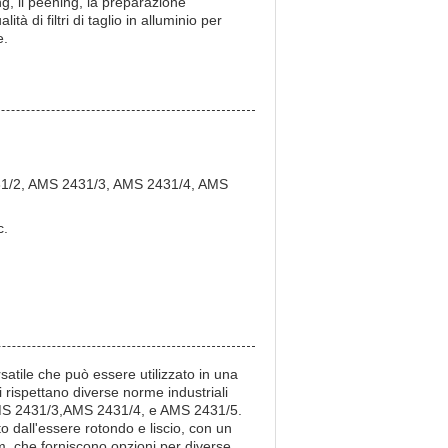
ng, il peening, la preparazione
ità di filtri di taglio in alluminio per
e.
31/2, AMS 2431/3, AMS 2431/4, AMS
c.
rsatile che può essere utilizzato in una
pi rispettano diverse norme industriali
MS 2431/3,AMS 2431/4, e AMS 2431/5.
to dall'essere rotondo e liscio, con un
, che forniscono opzioni per diverse