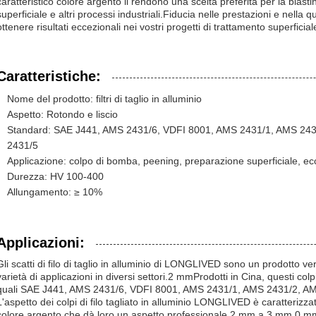
caratteristico colore argento li rendono una scelta preferita per la blasti
superficiale e altri processi industriali.Fiducia nelle prestazioni e nella qual
ottenere risultati eccezionali nei vostri progetti di trattamento superficial
Caratteristiche:
Nome del prodotto: filtri di taglio in alluminio
Aspetto: Rotondo e liscio
Standard: SAE J441, AMS 2431/6, VDFI 8001, AMS 2431/1, AMS 24
2431/5
Applicazione: colpo di bomba, peening, preparazione superficiale, ec
Durezza: HV 100-400
Allungamento: ≥ 10%
Applicazioni:
Gli scatti di filo di taglio in alluminio di LONGLIVED sono un prodotto ve
varietà di applicazioni in diversi settori.2 mmProdotti in Cina, questi col
quali SAE J441, AMS 2431/6, VDFI 8001, AMS 2431/1, AMS 2431/2, A
L'aspetto dei colpi di filo tagliato in alluminio LONGLIVED è caratterizza
colore argento che dà loro un aspetto professionale.2 mm a 3 mm.0 mm