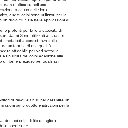
durata e efficacia nell'uso.
licazione a causa delle loro
co, questi colpi sono utilizzati per la
no un ruolo cruciale nelle applicazioni di
 sono preferiti per la loro capacità di
sare danni.Sono utilizzati anche nei
tti metalliciLa consistenza delle
ure uniformi e di alta qualità.
elta affidabile per vari settori e
le e ripulitura dei colpi.Adesione alle
ono un bene prezioso per qualsiasi
nitori durevoli e sicuri per garantire un
mazioni sul prodotto e istruzioni per la
ei tuoi colpi di filo di taglio in
della spedizione.