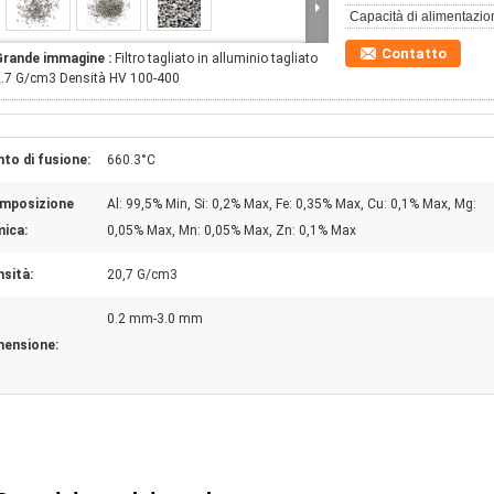
Capacità di alimentazio
Contatto
Grande immagine :
Filtro tagliato in alluminio tagliato
2.7 G/cm3 Densità HV 100-400
to di fusione:
660.3°C
mposizione
Al: 99,5% Min, Si: 0,2% Max, Fe: 0,35% Max, Cu: 0,1% Max, Mg:
mica:
0,05% Max, Mn: 0,05% Max, Zn: 0,1% Max
sità:
20,7 G/cm3
0.2 mm-3.0 mm
mensione: