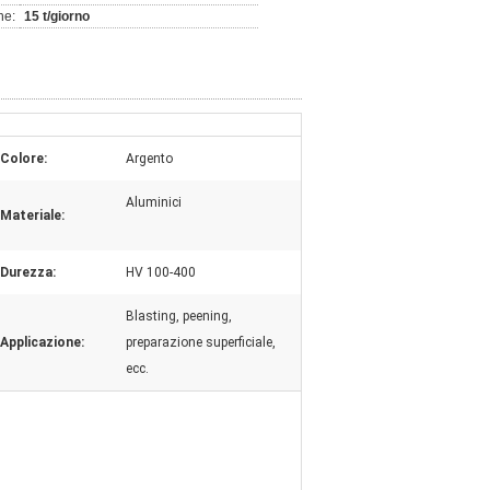
ne:
15 t/giorno
Colore:
Argento
Aluminici
Materiale:
Durezza:
HV 100-400
Blasting, peening,
Applicazione:
preparazione superficiale,
ecc.