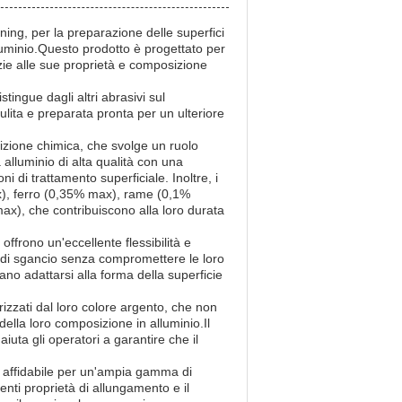
eening, per la preparazione delle superfici
 alluminio.Questo prodotto è progettato per
razie alle sue proprietà e composizione
istingue dagli altri abrasivi sul
pulita e preparata pronta per un ulteriore
posizione chimica, che svolge un ruolo
 alluminio di alta qualità con una
i di trattamento superficiale. Inoltre, i
max), ferro (0,35% max), rame (0,1%
, che contribuiscono alla loro durata
 offrono un'eccellente flessibilità e
 e di sgancio senza compromettere le loro
no adattarsi alla forma della superficie
terizzati dal loro colore argento, che non
ella loro composizione in alluminio.Il
aiuta gli operatori a garantire che il
e e affidabile per un'ampia gamma di
lenti proprietà di allungamento e il