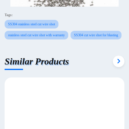
Tags:
SS304 stainless steel cut wire shot
stainless steel cut wire shot with warranty
SS304 cut wire shot for blasting
Similar Products