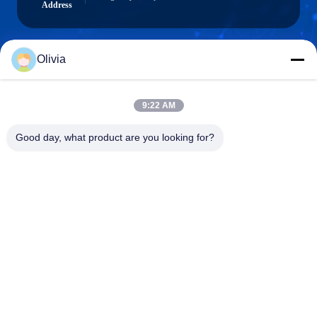
Address
Olivia
info@longlivedmetal.com
E-posta
9:22 AM
Good day, what product are you looking for?
0086-523-85218666
Phone
Taizhou Longlived Metal Products Co., Ltd.