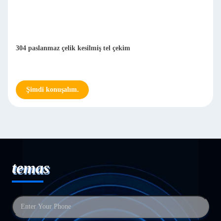
304 paslanmaz çelik kesilmiş tel çekim
Şimdi konuşalım.
temas