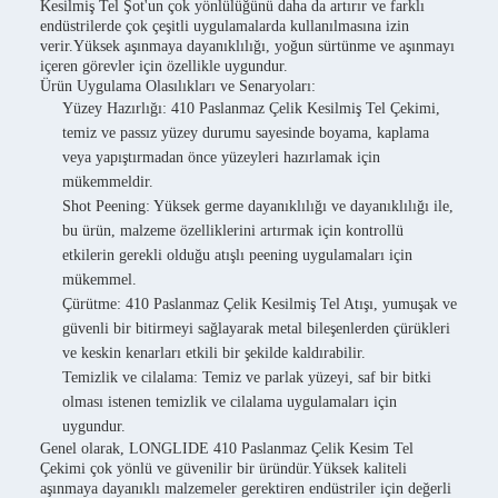
Kesilmiş Tel Şot'un çok yönlülüğünü daha da artırır ve farklı
endüstrilerde çok çeşitli uygulamalarda kullanılmasına izin
verir.Yüksek aşınmaya dayanıklılığı, yoğun sürtünme ve aşınmayı
içeren görevler için özellikle uygundur.
Ürün Uygulama Olasılıkları ve Senaryoları:
Yüzey Hazırlığı: 410 Paslanmaz Çelik Kesilmiş Tel Çekimi,
temiz ve passız yüzey durumu sayesinde boyama, kaplama
veya yapıştırmadan önce yüzeyleri hazırlamak için
mükemmeldir.
Shot Peening: Yüksek germe dayanıklılığı ve dayanıklılığı ile,
bu ürün, malzeme özelliklerini artırmak için kontrollü
etkilerin gerekli olduğu atışlı peening uygulamaları için
mükemmel.
Çürütme: 410 Paslanmaz Çelik Kesilmiş Tel Atışı, yumuşak ve
güvenli bir bitirmeyi sağlayarak metal bileşenlerden çürükleri
ve keskin kenarları etkili bir şekilde kaldırabilir.
Temizlik ve cilalama: Temiz ve parlak yüzeyi, saf bir bitki
olması istenen temizlik ve cilalama uygulamaları için
uygundur.
Genel olarak, LONGLIDE 410 Paslanmaz Çelik Kesim Tel
Çekimi çok yönlü ve güvenilir bir üründür.Yüksek kaliteli
aşınmaya dayanıklı malzemeler gerektiren endüstriler için değerli