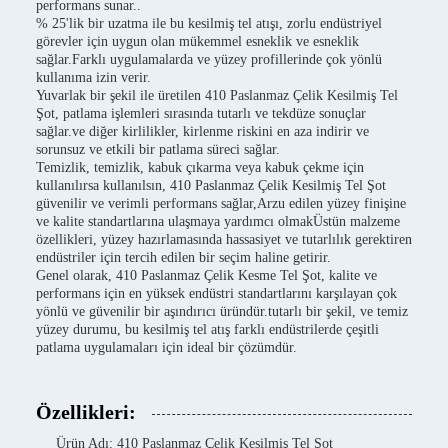
performans sunar..
% 25'lik bir uzatma ile bu kesilmiş tel atışı, zorlu endüstriyel
görevler için uygun olan mükemmel esneklik ve esneklik
sağlar.Farklı uygulamalarda ve yüzey profillerinde çok yönlü
kullanıma izin verir.
Yuvarlak bir şekil ile üretilen 410 Paslanmaz Çelik Kesilmiş Tel
Şot, patlama işlemleri sırasında tutarlı ve tekdüze sonuçlar
sağlar.ve diğer kirlilikler, kirlenme riskini en aza indirir ve
sorunsuz ve etkili bir patlama süreci sağlar.
Temizlik, temizlik, kabuk çıkarma veya kabuk çekme için
kullanılırsa kullanılsın, 410 Paslanmaz Çelik Kesilmiş Tel Şot
güvenilir ve verimli performans sağlar,Arzu edilen yüzey finişine
ve kalite standartlarına ulaşmaya yardımcı olmakÜstün malzeme
özellikleri, yüzey hazırlamasında hassasiyet ve tutarlılık gerektiren
endüstriler için tercih edilen bir seçim haline getirir.
Genel olarak, 410 Paslanmaz Çelik Kesme Tel Şot, kalite ve
performans için en yüksek endüstri standartlarını karşılayan çok
yönlü ve güvenilir bir aşındırıcı üründür.tutarlı bir şekil, ve temiz
yüzey durumu, bu kesilmiş tel atış farklı endüstrilerde çeşitli
patlama uygulamaları için ideal bir çözümdür.
Özellikleri:
Ürün Adı: 410 Paslanmaz Çelik Kesilmiş Tel Şot