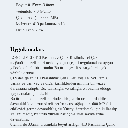
Boyut: 0.15mm-3.0mm
yoğunluk: 7.8 G/cm3
Çekim sıklığı: ≥ 600 MPa
Malzeme: 410 paslanmaz çelik
Uzunluk: ≥ 25%
Uygulamalar:
LONGLIVED 410 Paslanmaz Çelik Kesilmiş Tel Çekme,
olağanüstü özellikleri nedeniyle çok çeşitli uygulamalara uygun
yüksek kaliteli bir üründür.Bu ürün çeşitli senaryolarda çok
yönlülük sunar..
ÇİN'den gelen 410 Paslanmaz Çelik Kesilmiş Tel Şot, temiz,
parlak ve pas, yağ ve diğer kirliliklerden arınmış bir yüzey
durumuna sahiptir.Bu, temizliğin ve saflığın en önemli olduğu
uygulamalar için idealdir..
Bu ürünün temel özelliklerinden biri, zorlu ortamlarda bile
dayanıklılık ve uzun süreli performans sağlayan ≥ 600 MPa'lık
etkileyici germe dayanıklılığıdır.Yüzeyi hazırlamak için kullanılıp
kullanılmadığıBu ürün yüksek basınç ve stres seviyelerine
dayanabilir.
0.2mm ile 3.0mm arasındaki boyut aralığı, 410 Paslanmaz Çelik