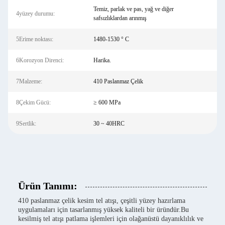
Temiz, parlak ve pas, yağ ve diğer
4yüzey durumu:
safsızlıklardan arınmış
5Erime noktası:
1480-1530 ° C
6Korozyon Direnci:
Harika.
7Malzeme:
410 Paslanmaz Çelik
8Çekim Gücü:
≥ 600 MPa
9Sertlik:
30 ~ 40HRC
Ürün Tanımı:
410 paslanmaz çelik kesim tel atışı, çeşitli yüzey hazırlama
uygulamaları için tasarlanmış yüksek kaliteli bir üründür.Bu
kesilmiş tel atışı patlama işlemleri için olağanüstü dayanıklılık ve