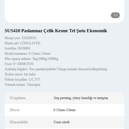
3
/
3
SUS410 Paslanmaz Çelik Kesme Tel Şutu Ekonomik
Menşe yeri: TAİZHOU
Marka adı: LONGLIVED
Sertifika: ISO9001
Model numarası: 0.15mm-3.0mm
Min sipariş miktarı: 5kg/200kg/1000kg
Fiyat: 0~5000$/TON
Ambalaj bilgileri: Ton çantalar/paletler/'Ahşap kutuları ihracat/özelleştirilmiş
Teslim süresi: bir hafta
Ödeme koşulları: L/C,T/T
Yetenek temini: 15ton/gün
1Uygulama:
Atış peening, yüzey hazırlığı ve tartışma
2Boyut:
0.15mm-3.0mm
3Dayanıklılık:
Uzun süreli