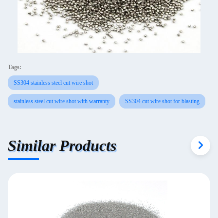
Tags:
SS304 stainless steel cut wire shot
stainless steel cut wire shot with warranty
SS304 cut wire shot for blasting
Similar Products