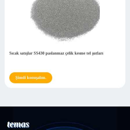
SUS430 Paslanmaz Çelik bilye
Şimdi konuşalım.
temas