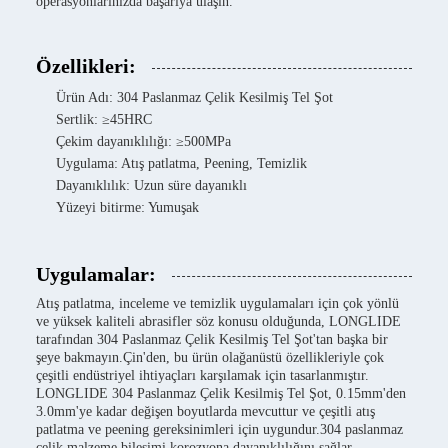
operasyonlarınızda başarıya ulaşın.
Özellikleri:
Ürün Adı: 304 Paslanmaz Çelik Kesilmiş Tel Şot
Sertlik: ≥45HRC
Çekim dayanıklılığı: ≥500MPa
Uygulama: Atış patlatma, Peening, Temizlik
Dayanıklılık: Uzun süre dayanıklı
Yüzeyi bitirme: Yumuşak
Uygulamalar:
Atış patlatma, inceleme ve temizlik uygulamaları için çok yönlü
ve yüksek kaliteli abrasifler söz konusu olduğunda, LONGLIDE
tarafından 304 Paslanmaz Çelik Kesilmiş Tel Şot'tan başka bir
şeye bakmayın.Çin'den, bu ürün olağanüstü özellikleriyle çok
çeşitli endüstriyel ihtiyaçları karşılamak için tasarlanmıştır.
LONGLIDE 304 Paslanmaz Çelik Kesilmiş Tel Şot, 0.15mm'den
3.0mm'ye kadar değişen boyutlarda mevcuttur ve çeşitli atış
patlatma ve peening gereksinimleri için uygundur.304 paslanmaz
çelik malzeme bileşimi korozyona dayanıklılığını sağlar,