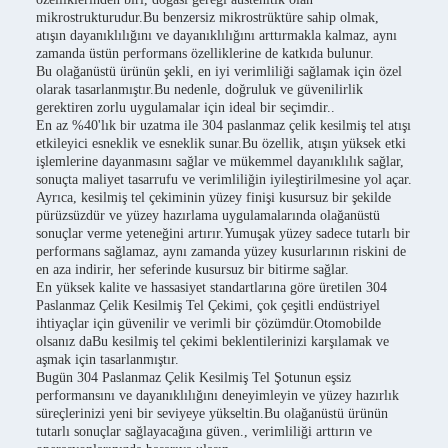
mikrostrukturudur.Bu benzersiz mikrostrüktüre sahip olmak,
atışın dayanıklılığını ve dayanıklılığını arttırmakla kalmaz, aynı
zamanda üstün performans özelliklerine de katkıda bulunur.
Bu olağanüstü ürünün şekli, en iyi verimliliği sağlamak için özel
olarak tasarlanmıştır.Bu nedenle, doğruluk ve güvenilirlik
gerektiren zorlu uygulamalar için ideal bir seçimdir..
En az %40'lık bir uzatma ile 304 paslanmaz çelik kesilmiş tel atışı
etkileyici esneklik ve esneklik sunar.Bu özellik, atışın yüksek etki
işlemlerine dayanmasını sağlar ve mükemmel dayanıklılık sağlar,
sonuçta maliyet tasarrufu ve verimliliğin iyileştirilmesine yol açar.
Ayrıca, kesilmiş tel çekiminin yüzey finişi kusursuz bir şekilde
pürüzsüzdür ve yüzey hazırlama uygulamalarında olağanüstü
sonuçlar verme yeteneğini artırır.Yumuşak yüzey sadece tutarlı bir
performans sağlamaz, aynı zamanda yüzey kusurlarının riskini de
en aza indirir, her seferinde kusursuz bir bitirme sağlar.
En yüksek kalite ve hassasiyet standartlarına göre üretilen 304
Paslanmaz Çelik Kesilmiş Tel Çekimi, çok çeşitli endüstriyel
ihtiyaçlar için güvenilir ve verimli bir çözümdür.Otomobilde
olsanız daBu kesilmiş tel çekimi beklentilerinizi karşılamak ve
aşmak için tasarlanmıştır.
Bugün 304 Paslanmaz Çelik Kesilmiş Tel Şotunun eşsiz
performansını ve dayanıklılığını deneyimleyin ve yüzey hazırlık
süreçlerinizi yeni bir seviyeye yükseltin.Bu olağanüstü ürünün
tutarlı sonuçlar sağlayacağına güven., verimliliği arttırın ve