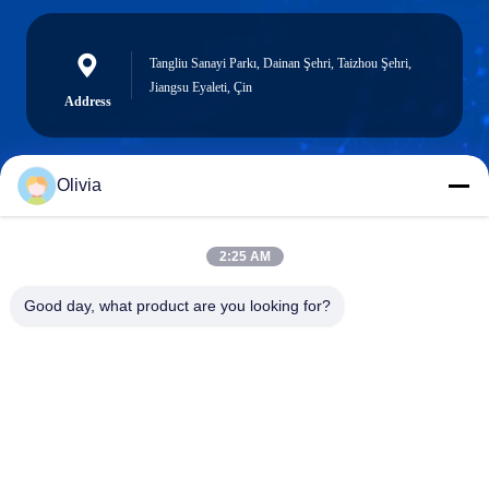
Tangliu Sanayi Parkı, Dainan Şehri, Taizhou Şehri,
Jiangsu Eyaleti, Çin
Address
Olivia
info@longlivedmetal.com
E-posta
2:25 AM
Good day, what product are you looking for?
0086-523-85218666
Phone