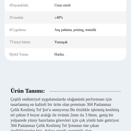
4Dayanıklılık:
Uzun süreli
5Uzunluk:
≥40%
6Uygulama:
Atış patlama, peining, temizlik
7Yüzeyi bitirin:
Yumuşak
8Şekil Tutma:
Harika.
Ürün Tanımı:
Çeşitli endüstriyel uygulamalarda olağanüstü performans için
tasarlanmış en kaliteli bir ürün olan premium 304 Paslanmaz
Çelik Kesilmiş Tel Şot'u sunuyoruz.Bu titizlikle işlenmiş kesilmiş
tel çekim 0 boyut aralığı ile övünür.2mm ila 3.0mm, geniş bir
yelpazede yüzey hazırlama görevleri için çok yönlü hale getiriyor.
304 Paslanmaz Çelik Kesilmiş Tel Şotunun öne çıkan
özelliklerinden biri, doğası gereği austenitik olan