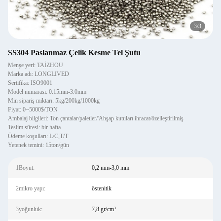
3
/
3
SS304 Paslanmaz Çelik Kesme Tel Şutu
Menşe yeri: TAİZHOU
Marka adı: LONGLIVED
Sertifika: ISO9001
Model numarası: 0.15mm-3.0mm
Min sipariş miktarı: 5kg/200kg/1000kg
Fiyat: 0~5000$/TON
Ambalaj bilgileri: Ton çantalar/paletler/'Ahşap kutuları ihracat/özelleştirilmiş
Teslim süresi: bir hafta
Ödeme koşulları: L/C,T/T
Yetenek temini: 15ton/gün
1Boyut:
0,2 mm-3,0 mm
2mikro yapı:
östenitik
3yoğunluk:
7,8 gr/cm³