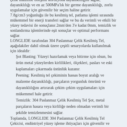
dayanıklılığı ve en az 500MPa'lık bir germe dayanıklılığı, zorlu
uygulamalar için güvenilir bir seçim haline getirir.
7.8g/cm3 yoğunluğu ile bu kesilmiş tel, patlama işlemi sırasında
mükemmel bir enerji transferi sağlar ve bu da verimli ve etkili bir
yüzey tedavisi ile sonuçlanır.2mm'den 3'e kadar.0mm, temizlik ve
sonlandırma işlemlerinde eşit sonuçlar ve optimal performans
sağlar.
LONGLIDE tarafından 304 Paslanmaz Çelik Kesilmiş Tel,
aşağıdakiler dahil olmak üzere çeşitli senaryolarda kullanılmak
için idealdir:
Şot Blasting: Yüzeyi hazırlamak veya bitirme için olsun, bu
ürün metal yüzeylerden kirlilikleri, ölçekleri, pasları ve eski
kaplamaları çıkarmada üstünlük kazanır.
Peening: Kesilmiş tel çekiminin hassas boyut aralığı ve
malzeme dayanıklılığı, parçaların yorgunluk ömrünü ve
dayanıklılığını artırarak çekim çekim uygulamaları için
mükemmel hale getirir.
Temizlik: 304 Paslanmaz Çelik Kesilmiş Tel Şot, metal
parçaların hasara veya kirliliğe neden olmadan verimli bir
şekilde temizlenmesini sağlar.
Toplamda, LONGLIDE 304 Paslanmaz Çelik Kesilmiş Tel
Çekicisi, endüstriyel yüzey işleme ihtiyaçları için güvenilir ve