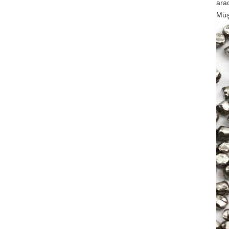
arac
Müşt