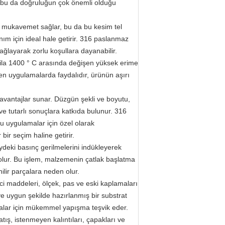
r, bu da doğruluğun çok önemli olduğu
 mukavemet sağlar, bu da bu kesim tel
nım için ideal hale getirir. 316 paslanmaz
ağlayarak zorlu koşullara dayanabilir.
C ila 1400 ° C arasında değişen yüksek erime
ren uygulamalarda faydalıdır, ürünün aşırı
n avantajlar sunar. Düzgün şekli ve boyutu,
ve tutarlı sonuçlara katkıda bulunur. 316
uğu uygulamalar için özel olarak
bir seçim haline getirir.
deki basınç gerilmelerini indükleyerek
lur. Bu işlem, malzemenin çatlak başlatma
ilir parçalara neden olur.
ici maddeleri, ölçek, pas ve eski kaplamaları
z ve uygun şekilde hazırlanmış bir substrat
malar için mükemmel yapışma teşvik eder.
atış, istenmeyen kalıntıları, çapakları ve