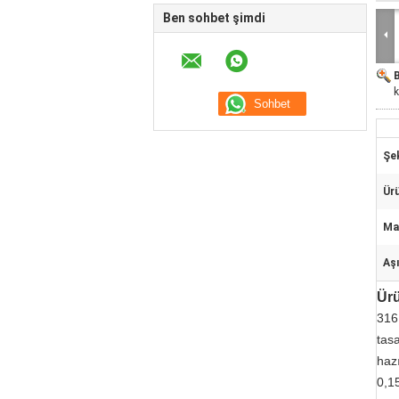
Ben sohbet şimdi
k
Şek
Ür
Ma
Aşı
Ürü
316 
tasa
haz
0,1