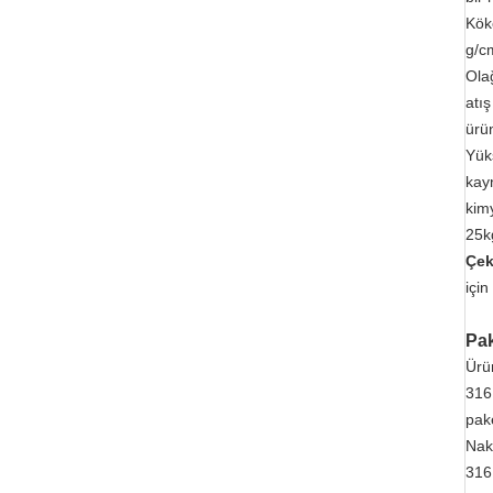
Kök
g/cm
Ola
atı
ürün
Yük
kay
kimy
25k
Çe
için
Pak
Ürü
316
pake
Nakl
316 