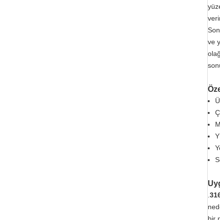
yüze
veri
Sonu
ve 
olağ
son
Öze
Ü
Ç
M
Y
Y
S
Uy
.
31
ned
bir 