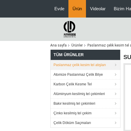
Evde
Ürün
Videolar
Bizim H
Ana sayfa
Ürünler
Paslanmaz çelik kesim tel a
TÜM ÜRÜNLER
SU
Paslanmaz çelik kesim tel atışları
Atomize Paslanmaz Çelik Bilye
Karbon Çelik Kesme Tel
Alüminyum kesilmiş tel çekimleri
Bakır kesilmiş tel çekimleri
Çinko kesilmiş tel çekim
Çelik Döküm Saçmaları