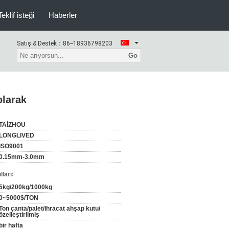
Teklif isteği
Haberler
Satış & Destek：
86--18936798203
Go
olarak
TAİZHOU
LONGLIVED
ISO9001
0.15mm-3.0mm
ları:
5kg/200kg/1000kg
0~5000$/TON
Ton çanta/palet/ihracat ahşap kutu/
özelleştirilmiş
bir hafta