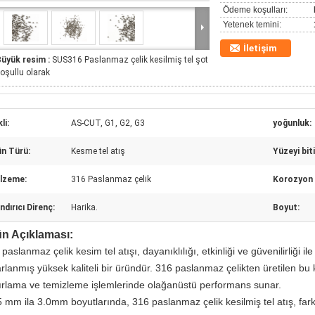
Ödeme koşulları:
Yetenek temini:
İletişim
Büyük resim :
SUS316 Paslanmaz çelik kesilmiş tel şot
oşullu olarak
li:
AS-CUT, G1, G2, G3
yoğunluk:
ün Türü:
Kesme tel atış
Yüzeyi biti
lzeme:
316 Paslanmaz çelik
Korozyon 
ndırıcı Direnç:
Harika.
Boyut:
n Açıklaması:
paslanmaz çelik kesim tel atışı, dayanıklılığı, etkinliği ve güvenilirliği il
rlanmış yüksek kaliteli bir üründür. 316 paslanmaz çelikten üretilen bu k
ırlama ve temizleme işlemlerinde olağanüstü performans sunar.
5 mm ila 3.0mm boyutlarında, 316 paslanmaz çelik kesilmiş tel atış, far