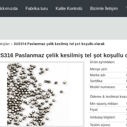
akkımızda
Fabrika turu
Kalite Kontrolü
Bizimle İletişim
tışları
SUS316 Paslanmaz çelik kesilmiş tel şot koşullu olarak
S316 Paslanmaz çelik kesilmiş tel şot koşullu 
Ürün ayrıntıları:
Menşe yeri:
Marka adı:
Sertifika:
Model numarası:
Ödeme & teslimat koşul
Min sipariş miktarı:
Fiyat:
Ambalaj bilgileri:
Teslim süresi: