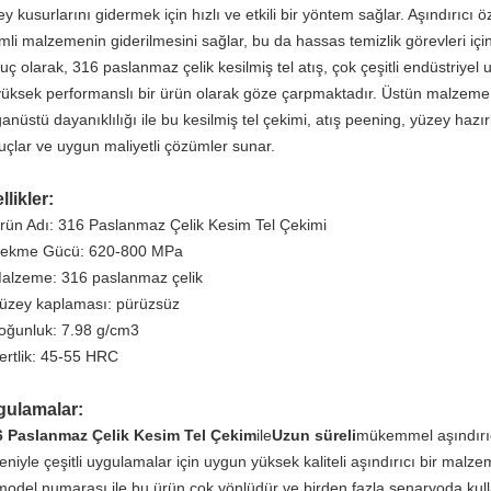
y kusurlarını gidermek için hızlı ve etkili bir yöntem sağlar. Aşındırıcı 
mli malzemenin giderilmesini sağlar, bu da hassas temizlik görevleri için
ç olarak, 316 paslanmaz çelik kesilmiş tel atış, çok çeşitli endüstriyel 
yüksek performanslı bir ürün olarak göze çarpmaktadır. Üstün malzeme 
anüstü dayanıklılığı ile bu kesilmiş tel çekimi, atış peening, yüzey hazırl
uçlar ve uygun maliyetli çözümler sunar.
llikler:
rün Adı: 316 Paslanmaz Çelik Kesim Tel Çekimi
ekme Gücü: 620-800 MPa
alzeme: 316 paslanmaz çelik
üzey kaplaması: pürüzsüz
oğunluk: 7.98 g/cm3
ertlik: 45-55 HRC
gulamalar:
6 Paslanmaz Çelik Kesim Tel Çekim
ile
Uzun süreli
mükemmel aşındırıc
eniyle çeşitli uygulamalar için uygun yüksek kaliteli aşındırıcı bir ma
model numarası ile bu ürün çok yönlüdür ve birden fazla senaryoda kullan