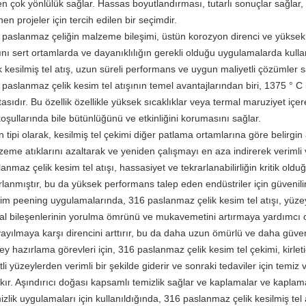
en çok yönlülük sağlar. Hassas boyutlandırması, tutarlı sonuçlar sağla
nen projeler için tercih edilen bir seçimdir.
 paslanmaz çeliğin malzeme bileşimi, üstün korozyon direnci ve yüksek
ını sert ortamlarda ve dayanıklılığın gerekli olduğu uygulamalarda kulla
k kesilmiş tel atış, uzun süreli performans ve uygun maliyetli çözümler s
 paslanmaz çelik kesim tel atışının temel avantajlarından biri, 1375 ° 
asıdır. Bu özellik özellikle yüksek sıcaklıklar veya termal maruziyet içe
koşullarında bile bütünlüğünü ve etkinliğini korumasını sağlar.
 tipi olarak, kesilmiş tel çekimi diğer patlama ortamlarına göre belirgi
eme atıklarını azaltarak ve yeniden çalışmayı en aza indirerek verimli 
anmaz çelik kesim tel atışı, hassasiyet ve tekrarlanabilirliğin kritik old
lanmıştır, bu da yüksek performans talep eden endüstriler için güvenilir 
im peening uygulamalarında, 316 paslanmaz çelik kesim tel atışı, yüzey
al bileşenlerinin yorulma ömrünü ve mukavemetini artırmaya yardımcı o
ayılmaya karşı direncini arttırır, bu da daha uzun ömürlü ve daha güven
y hazırlama görevleri için, 316 paslanmaz çelik kesim tel çekimi, kirlet
tli yüzeylerden verimli bir şekilde giderir ve sonraki tedaviler için temi
akır. Aşındırıcı doğası kapsamlı temizlik sağlar ve kaplamalar ve kapla
zlik uygulamaları için kullanıldığında, 316 paslanmaz çelik kesilmiş tel 