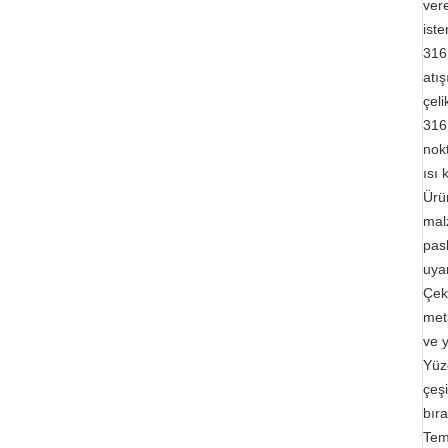
ver
iste
316
atış
çeli
316
nokt
ısı 
Ürün
malz
pasl
uyar
Çek
met
ve y
Yüze
çeşi
bır
Temi