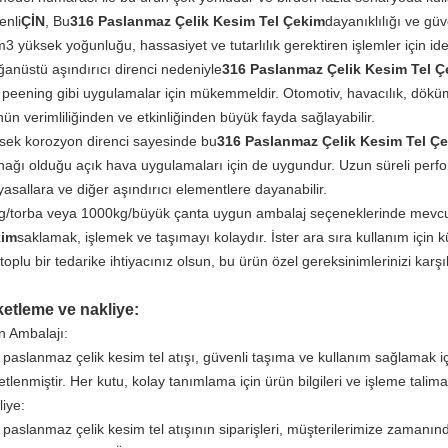
enli
ÇİN
, Bu
316 Paslanmaz Çelik Kesim Tel Çekim
dayanıklılığı ve güven
3 yüksek yoğunluğu, hassasiyet ve tutarlılık gerektiren işlemler için ide
ğanüstü aşındırıcı direnci nedeniyle
316 Paslanmaz Çelik Kesim Tel Ç
ş peening gibi uygulamalar için mükemmeldir. Otomotiv, havacılık, döküm
ün verimliliğinden ve etkinliğinden büyük fayda sağlayabilir.
sek korozyon direnci sayesinde bu
316 Paslanmaz Çelik Kesim Tel Ç
nağı olduğu açık hava uygulamaları için de uygundur. Uzun süreli perfo
asallara ve diğer aşındırıcı elementlere dayanabilir.
g/torba veya 1000kg/büyük çanta uygun ambalaj seçeneklerinde mevcu
kim
saklamak, işlemek ve taşımayı kolaydır. İster ara sıra kullanım için 
 toplu bir tedarike ihtiyacınız olsun, bu ürün özel gereksinimlerinizi karş
etleme ve nakliye:
n Ambalajı:
 paslanmaz çelik kesim tel atışı, güvenli taşıma ve kullanım sağlamak iç
tlenmiştir. Her kutu, kolay tanımlama için ürün bilgileri ve işleme talimatl
iye:
paslanmaz çelik kesim tel atışının siparişleri, müşterilerimize zamanında