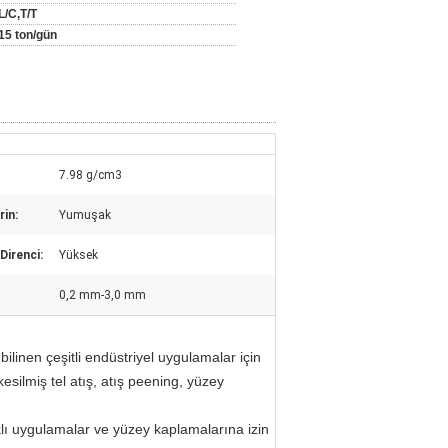
L/C,T/T
15 ton/gün
7.98 g/cm3
rin:
Yumuşak
Direnci:
Yüksek
0,2 mm-3,0 mm
e bilinen çeşitli endüstriyel uygulamalar için
esilmiş tel atış, atış peening, yüzey
klı uygulamalar ve yüzey kaplamalarına izin