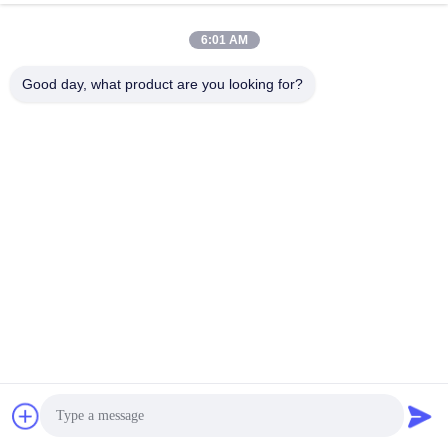
info@longlivedmetal.com
6:01 AM
E-posta
Good day, what product are you looking for?
0086-523-85218666
Phone
Taizhou Longlived Metal Products Co., Ltd.
Taizhou Longlived Metal Products Co., Ltd.
En İyi Fiyatı Alın
Şimdi konuşalım.
Şimdi konuşalım.