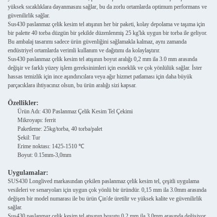
yüksek sıcaklıklara dayanmasını sağlar, bu da zorlu ortamlarda optimum performans ve
güvenilirlik sağlar.
Sus430 paslanmaz çelik kesim tel atışının her bir paketi, kolay depolama ve taşıma için
bir palette 40 torba düzgün bir şekilde düzenlenmiş 25 kg'lık uygun bir torba ile geliyor.
Bu ambalaj tasarımı sadece ürün güvenliğini sağlamakla kalmaz, aynı zamanda
endüstriyel ortamlarda verimli kullanım ve dağıtımı da kolaylaştırır.
Sus430 paslanmaz çelik kesim tel atışının boyut aralığı 0,2 mm ila 3.0 mm arasında
değişir ve farklı yüzey işlem gereksinimleri için esneklik ve çok yönlülük sağlar. İster
hassas temizlik için ince aşındırıcılara veya ağır hizmet patlaması için daha büyük
parçacıklara ihtiyacınız olsun, bu ürün aralığı sizi kapsar.
Özellikler:
Ürün Adı: 430 Paslanmaz Çelik Kesim Tel Çekimi
Mikroyapı: ferrit
Paketleme: 25kg/torba, 40 torba/palet
Şekil: Tur
Erime noktası: 1425-1510 ℃
Boyut: 0.15mm-3,0mm
Uygulamalar:
SUS430 Longlived markasından çekilen paslanmaz çelik kesim tel, çeşitli uygulama
vesileleri ve senaryoları için uygun çok yönlü bir üründür. 0,15 mm ila 3.0mm arasında
değişen bir model numarası ile bu ürün Çin'de üretilir ve yüksek kalite ve güvenilirlik
sağlar.
Sus430 paslanmaz çelik kesim tel atışının boyutu 0,2 mm ila 3.0mm arasında değişiyor,