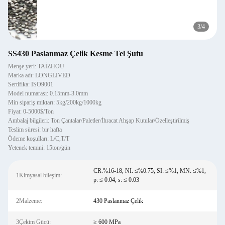
4
/
4
SS430 Paslanmaz Çelik Kesme Tel Şutu
Menşe yeri: TAİZHOU
Marka adı: LONGLIVED
Sertifika: ISO9001
Model numarası: 0.15mm-3.0mm
Min sipariş miktarı: 5kg/200kg/1000kg
Fiyat: 0-5000$/Ton
Ambalaj bilgileri: Ton Çantalar/Paletler/İhracat Ahşap Kutular/Özelleştirilmiş
Teslim süresi: bir hafta
Ödeme koşulları: L/C,T/T
Yetenek temini: 15ton/gün
CR:%16-18, NI: ≤%0.75, SI: ≤%1, MN: ≤%1,
1Kimyasal bileşim:
p: ≤ 0.04, s: ≤ 0.03
2Malzeme:
430 Paslanmaz Çelik
3Çekim Gücü:
≥ 600 MPa