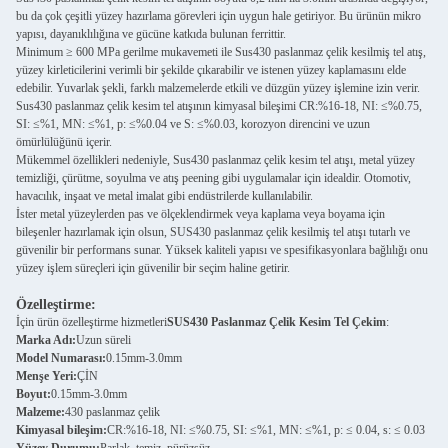
bu da çok çeşitli yüzey hazırlama görevleri için uygun hale getiriyor. Bu ürünün mikro
yapısı, dayanıklılığına ve gücüne katkıda bulunan ferrittir.
Minimum ≥ 600 MPa gerilme mukavemeti ile Sus430 paslanmaz çelik kesilmiş tel atış,
yüzey kirleticilerini verimli bir şekilde çıkarabilir ve istenen yüzey kaplamasını elde
edebilir. Yuvarlak şekli, farklı malzemelerde etkili ve düzgün yüzey işlemine izin verir.
Sus430 paslanmaz çelik kesim tel atışının kimyasal bileşimi CR:%16-18, NI: ≤%0.75,
SI: ≤%1, MN: ≤%1, p: ≤%0.04 ve S: ≤%0.03, korozyon direncini ve uzun
ömürlülüğünü içerir.
Mükemmel özellikleri nedeniyle, Sus430 paslanmaz çelik kesim tel atışı, metal yüzey
temizliği, çürütme, soyulma ve atış peening gibi uygulamalar için idealdir. Otomotiv,
havacılık, inşaat ve metal imalat gibi endüstrilerde kullanılabilir.
İster metal yüzeylerden pas ve ölçeklendirmek veya kaplama veya boyama için
bileşenler hazırlamak için olsun, SUS430 paslanmaz çelik kesilmiş tel atışı tutarlı ve
güvenilir bir performans sunar. Yüksek kaliteli yapısı ve spesifikasyonlara bağlılığı onu
yüzey işlem süreçleri için güvenilir bir seçim haline getirir.
Özelleştirme:
İçin ürün özelleştirme hizmetleri
SUS430 Paslanmaz Çelik Kesim Tel Çekim
:
Marka Adı:
Uzun süreli
Model Numarası:
0.15mm-3.0mm
Menşe Yeri:
ÇİN
Boyut:
0.15mm-3.0mm
Malzeme:
430 paslanmaz çelik
Kimyasal bileşim:
CR:%16-18, NI: ≤%0.75, SI: ≤%1, MN: ≤%1, p: ≤ 0.04, s: ≤ 0.03