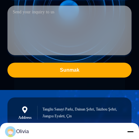
Sunmak
Tangliu Sanayi Parkı, Dainan Şehri, Taizhou Şehri,
Jiangsu Eyaleti, Çin
Address
Olivia