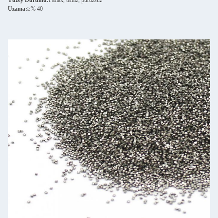
Yüzey Durumu:
Parlak, temiz, pürüzsüz
Uzama:
≥% 40