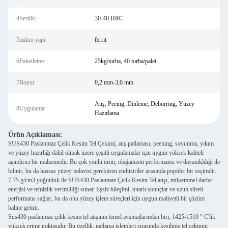
4Sertlik:
30-40 HRC
5mikro yapı:
ferrit
6Paketleme:
25kg/torba, 40 torba/palet
7Boyut:
0,2 mm-3,0 mm
Atış, Peeing, Dinleme, Deburring, Yüzey
8Uygulama:
Hazırlama
Ürün Açıklaması:
SUS430 Paslanmaz Çelik Kesim Tel Çekimi, atış patlaması, peening, soyunma, yıkım
ve yüzey hazırlığı dahil olmak üzere çeşitli uygulamalar için uygun yüksek kaliteli
aşındırıcı bir malzemedir. Bu çok yönlü ürün, olağanüstü performansı ve dayanıklılığı ile
bilinir, bu da hassas yüzey tedavisi gerektiren endüstriler arasında popüler bir seçimdir.
7.75 g/cm3 yoğunluk ile SUS430 Paslanmaz Çelik Kesim Tel atışı, mükemmel darbe
enerjisi ve temizlik verimliliği sunar. Eşsiz bileşimi, tutarlı sonuçlar ve uzun süreli
performans sağlar, bu da onu yüzey işlem süreçleri için uygun maliyetli bir çözüm
haline getirir.
Sus430 paslanmaz çelik kesim tel atışının temel avantajlarından biri, 1425-1510 ° C'lik
yüksek erime noktasıdır. Bu özellik, patlama işlemleri sırasında kesilmiş tel çekimin