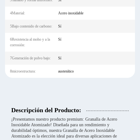
3Tamaño y forma uniformes:
Sí
4Material:
Acero inoxidable
5Bajo contenido de carbono:
Sí
6Resistencia al moho y a la
Sí
corrosión:
7Generación de polvo bajo:
Sí
8microestructura:
austenítico
Descripción del Producto:
¡Presentamos nuestro producto premium: Granalla de Acero
Inoxidable Atomizado! Diseñada para un rendimiento y
durabilidad óptimos, nuestra Granalla de Acero Inoxidable
Atomizado es la elección ideal para diversas aplicaciones de