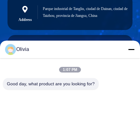
Parque industrial de Tangliu, ciudad de Dainan, ciudad de
Taizhou, provincia de Jiangsu, China
Address
Olivia
info@longlivedmetal.com
El correo
electrónico
1:07 PM
Good day, what product are you looking for?
0086-523-85218666
Phone