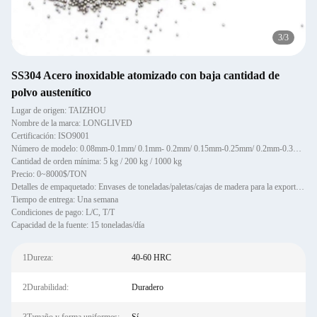
3
/
3
SS304 Acero inoxidable atomizado con baja cantidad de
polvo austenítico
Lugar de origen: TAIZHOU
Nombre de la marca: LONGLIVED
Certificación: ISO9001
Número de modelo: 0.08mm-0.1mm/ 0.1mm- 0.2mm/ 0.15mm-0.25mm/ 0.2mm-0.3mm/ 0.4mm- 0.5mm/ 0.5mm-0.6mm
Cantidad de orden mínima: 5 kg / 200 kg / 1000 kg
Precio: 0~8000$/TON
Detalles de empaquetado: Envases de toneladas/paletas/cajas de madera para la exportación/personalizados
Tiempo de entrega: Una semana
Condiciones de pago: L/C, T/T
Capacidad de la fuente: 15 toneladas/día
1Dureza:
40-60 HRC
2Durabilidad:
Duradero