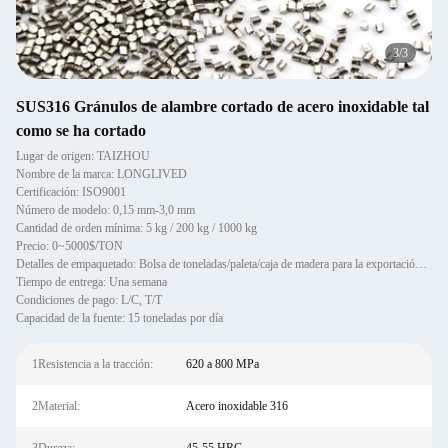
1
/
3
SUS316 Gránulos de alambre cortado de acero inoxidable tal
como se ha cortado
Lugar de origen: TAIZHOU
Nombre de la marca: LONGLIVED
Certificación: ISO9001
Número de modelo: 0,15 mm-3,0 mm
Cantidad de orden mínima: 5 kg / 200 kg / 1000 kg
Precio: 0~5000$/TON
Detalles de empaquetado: Bolsa de toneladas/paleta/caja de madera para la exportación/personalizada
Tiempo de entrega: Una semana
Condiciones de pago: L/C, T/T
Capacidad de la fuente: 15 toneladas por día
1Resistencia a la tracción:
620 a 800 MPa
2Material:
Acero inoxidable 316