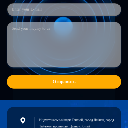
Отправить
Индустриальный парк Танлюй, город Дайнан, город
Тайчжоу, провинция Цзянсу, Китай