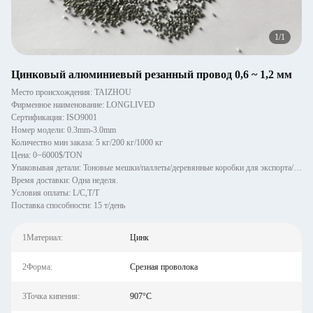
1
/
1
Цинковый алюминиевый резанный провод 0,6 ~ 1,2 мм
Место происхождения: TAIZHOU
Фирменное наименование: LONGLIVED
Сертификация: ISO9001
Номер модели: 0.3mm-3.0mm
Количество мин заказа: 5 кг/200 кг/1000 кг
Цена: 0~6000$/TON
Упаковывая детали: Тоновые мешки/паллеты/деревянные коробки для экспорта/по индивидуальному заказу
Время доставки: Одна неделя.
Условия оплаты: L/C,T/T
Поставка способности: 15 т/день
1Материал:
Цинк
2Форма:
Срезная проволока
3Точка кипения:
907°C