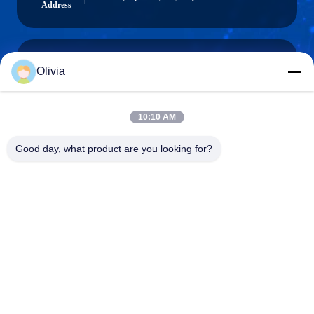
Address
Olivia
info@longlivedmetal.com
Электронная
почта
10:10 AM
Good day, what product are you looking for?
0086-523-85218666
Phone
Taizhou Longlived Metal Products Co., Ltd.