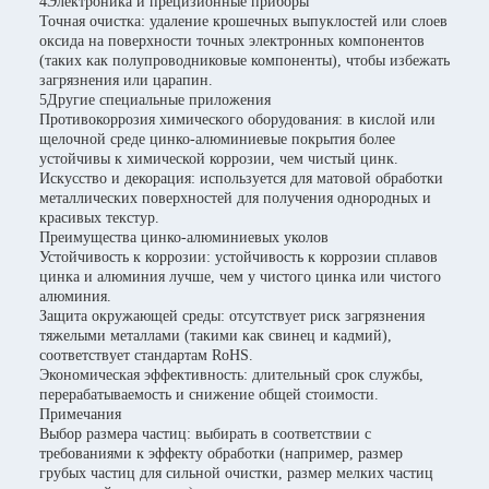
4Электроника и прецизионные приборы
Точная очистка: удаление крошечных выпуклостей или слоев
оксида на поверхности точных электронных компонентов
(таких как полупроводниковые компоненты), чтобы избежать
загрязнения или царапин.
5Другие специальные приложения
Противокоррозия химического оборудования: в кислой или
щелочной среде цинко-алюминиевые покрытия более
устойчивы к химической коррозии, чем чистый цинк.
Искусство и декорация: используется для матовой обработки
металлических поверхностей для получения однородных и
красивых текстур.
Преимущества цинко-алюминиевых уколов
Устойчивость к коррозии: устойчивость к коррозии сплавов
цинка и алюминия лучше, чем у чистого цинка или чистого
алюминия.
Защита окружающей среды: отсутствует риск загрязнения
тяжелыми металлами (такими как свинец и кадмий),
соответствует стандартам RoHS.
Экономическая эффективность: длительный срок службы,
перерабатываемость и снижение общей стоимости.
Примечания
Выбор размера частиц: выбирать в соответствии с
требованиями к эффекту обработки (например, размер
грубых частиц для сильной очистки, размер мелких частиц