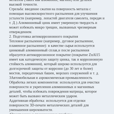
высокой точности.
Стрельба: введение сжатия на поверхность металла с
помощью высокоскоростного распыления для улучшения
усталости (например, лопастей двигателя самолета, передач и
т. Д.).Алюминиевый цинк имеет умеренную твердость и
может избежать микро трещин, вызванных чрезмерным
отверждением.
2. Подготовка антикоррозионного покрытия
Тепловое распыление (например, дуговое распыление,
пламенное распыление): в качестве сырья используется
цинковый алюминиевый сплав,и после распыления
образуется антикоррозионное покрытие (покрытие ZnAl15
имеет как катодическую защиту цинка, так и коррозионную
стойкость алюминия), который широко используется для
долгосрочной защиты от коррозии (до 30 лет и более)
мостов, передаточных башен, морских сооружений и т. д.
3Автомобильная и аэрокосмическая промышленность
Обработка легких компонентов: используется для очистки
поверхности и укрепления алюминиевых и магниевых
деталей, чтобы избежать повреждения матрицы, которое
может быть вызвано металлическим ударом.
Аддитивная обработка: используется для отделки
поверхности 3D-печати металлических деталей для
уменьшения шероховатости.