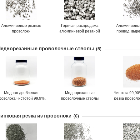
Алюминиевые резные
Горячая распродажа
Алюминиевы
проволоки
алюминиевой резаной
провод, выр
проволоки для
вырезанный
дробеструйной обработки и
Плотность 
еднорезанные проволочные стволы
подготовки поверхности
(5)
Медная дробленая
Меднорезанные
Чистота 99,9
роволока чистотой 99,9%,
проволочные стволы
резка провол
орячие продажи, насыпная
как резка 8
плотность 3,5-4,5 г/см3
инковая резка из проволоки
(6)