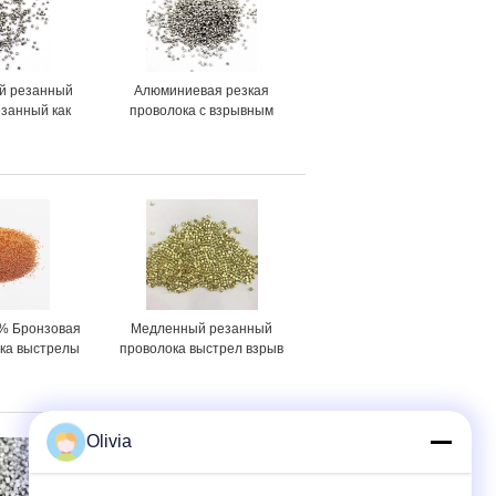
й резанный
Алюминиевая резкая
езанный как
проволока с взрывным
 2,7 Г/см3
средством 1,0 мм
HV 100-400
0% Бронзовая
Медленный резанный
ока выстрелы
проволока выстрел взрыв
,9 г / см3
яркий и блестящий
Olivia