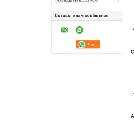
Отливные стальные пули
Оставьте нам сообщение
с
С
С
А