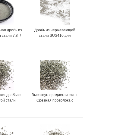
ная дробь из
Дробь из нержавеющей
стали 7,8 г/
стали SUS410 для
я скорость
дробеструйной обработки
шения
ная дробь из
Высокоуглеродистая сталь
той стали
Срезная проволока с
круглой формой 1370-
1400°C Точка плавления