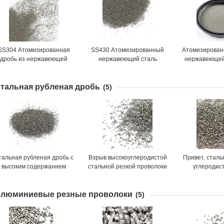
SS304 Атомизированная
SS430 Атомизированный
Атомизирован
дробь из нержавеющей
нержавеющий сталь
нержавеющей 
тали, низкое содержание
см3, низка
пыли, аустенитная
разру
тальная рубленая дробь
(5)
тальная рубленая дробь с
Взрыв высокоуглеродистой
Привет, сталь
высоким содержанием
стальной резкой проволоки
углеродис
углерода, HRC 50-55
люминиевые резные проволоки
(5)