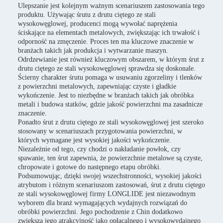
Ulepszanie jest kolejnym ważnym scenariuszem zastosowania tego
produktu. Używając śrutu z drutu ciętego ze stali
wysokowęglowej, producenci mogą wywołać naprężenia
ściskające na elementach metalowych, zwiększając ich trwałość i
odporność na zmęczenie. Proces ten ma kluczowe znaczenie w
branżach takich jak produkcja i wytwarzanie maszyn.
Odrdzewianie jest również kluczowym obszarem, w którym śrut z
drutu ciętego ze stali wysokowęglowej sprawdza się doskonale.
Ścierny charakter śrutu pomaga w usuwaniu zgorzeliny i tlenków
z powierzchni metalowych, zapewniając czyste i gładkie
wykończenie. Jest to niezbędne w branżach takich jak obróbka
metali i budowa statków, gdzie jakość powierzchni ma zasadnicze
znaczenie.
Ponadto śrut z drutu ciętego ze stali wysokowęglowej jest szeroko
stosowany w scenariuszach przygotowania powierzchni, w
których wymagane jest wysokiej jakości wykończenie.
Niezależnie od tego, czy chodzi o nakładanie powłok, czy
spawanie, ten śrut zapewnia, że powierzchnie metalowe są czyste,
chropowate i gotowe do następnego etapu obróbki.
Podsumowując, dzięki swojej wszechstronności, wysokiej jakości
atrybutom i różnym scenariuszom zastosowań, śrut z drutu ciętego
ze stali wysokowęglowej firmy LONGLIDE jest niezawodnym
wyborem dla branż wymagających wydajnych rozwiązań do
obróbki powierzchni. Jego pochodzenie z Chin dodatkowo
zwiększa jego atrakcyjność jako opłacalnego i wysokowydajnego