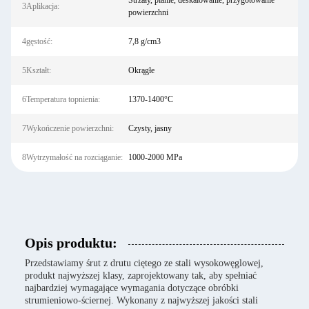
Strzały, pianie, deskalowanie, przygotowanie
3Aplikacja:
powierzchni
4gęstość:
7,8 g/cm3
5Kształt:
Okrągłe
6Temperatura topnienia:
1370-1400°C
7Wykończenie powierzchni:
Czysty, jasny
8Wytrzymałość na rozciąganie:
1000-2000 MPa
Opis produktu:
Przedstawiamy śrut z drutu ciętego ze stali wysokowęglowej,
produkt najwyższej klasy, zaprojektowany tak, aby spełniać
najbardziej wymagające wymagania dotyczące obróbki
strumieniowo-ściernej. Wykonany z najwyższej jakości stali