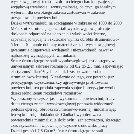
wysokowęglowej, ten śrut z drutu ciętego charakteryzuje się
wyjątkową trwałością i wytrzymałością, co czyni go idealnym
wyborem dla szerokiego zakresu zastosowań w zakresie
przygotowania powierzchni.
Dzięki wytrzymałości na rozciąganie w zakresie od 1000 do 2000
MPa, śrut z drutu ciętego ze stali wysokowęglowej oferuje
doskonałą odporność na uderzenia i właściwości ścierne,
zapewniając wydajne i skuteczne wyniki obróbki strumieniowo-
ściernej. Starannie dobrany materiał ze stali wysokowęglowej
gwarantuje długotrwałą wydajność i niezawodność, nawet w
najbardziej wymagających warunkach.
Śrut z drutu ciętego ze stali wysokowęglowej jest dostępny w
uniwersalnym zakresie rozmiarów od 0,2 do 2,5 mm, zapewniając
elastyczność dla różnych technik i zastosowań obróbki
strumieniowo-ściernej. Niezależnie od tego, czy potrzebujesz
precyzyjnego czyszczenia, czy agresywnego profilowania
powierzchni, ten produkt zapewnia spójne i precyzyjne wyniki
dzięki jednolitemu rozkładowi rozmiarów.
Wyposażony w czyste, jasne wykończenie powierzchni, śrut z
drutu ciętego ze stali wysokowęglowej poprawia widoczność
podczas operacji obróbki strumieniowo-ściernej, umożliwiając
lepszą kontrolę i dokładność. Gładka i wypolerowana
powierzchnia minimalizuje ilość pyłu i zanieczyszczeń, skracając
czas czyszczenia i zapewniając czystsze środowisko pracy.
Dzięki gęstości 7,8 G/cm3, śrut z drutu ciętego ze stali