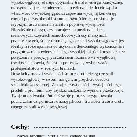
wysokowęglowej oferuje optymalny transfer energii kinetycznej,
maksymalizując siłę uderzenia na powierzchnię docelową. Ta
właściwość o wysokiej gęstości zapewnia wydajną konwersję
energii podczas obróbki strumieniowo-ściernej, co skutkuje
szybszym usuwaniem materiału i poprawą wydajności.
Niezależnie od tego, czy pracujesz na powierzchniach
metalowych, częściach samochodowych czy maszynach
przemysłowych, śrut z drutu ciętego ze stali wysokowęglowej jest
idealnym rozwiązaniem do uzyskania doskonałego wykończenia i
przygotowania powierzchni. Jego wysokiej jakości konstrukcja, w
połączeniu z precyzyjnym zakresem rozmiarów i wyjątkową
trwałością, sprawia, że jest to preferowany wybór wśród
profesjonalistów w różnych branżach.
Doświadcz mocy i wydajności śrutu z drutu ciętego ze stali
wysokowęglowej w swoim następnym projekcie obróbki
strumieniowo-ściernej. Zaufaj niezawodności i wydajności tego
produktu premium, aby uzyskać znakomite wyniki i przekroczyć
Twoje oczekiwania. Podnieś swoje procesy przygotowania
powierzchni dzięki niezrównanej jakości i trwałości śrutu z drutu
ciętego ze stali wysokowęglowej.
Cechy:
Nazwa produktu: Śrut z drutu ciętego ze stali