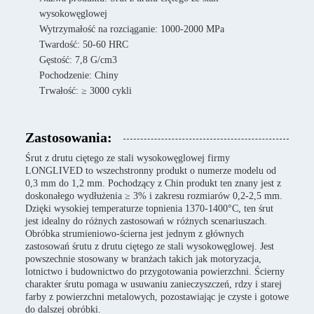
wysokowęglowej
Wytrzymałość na rozciąganie: 1000-2000 MPa
Twardość: 50-60 HRC
Gęstość: 7,8 G/cm3
Pochodzenie: Chiny
Trwałość: ≥ 3000 cykli
Zastosowania:
Śrut z drutu ciętego ze stali wysokowęglowej firmy
LONGLIVED to wszechstronny produkt o numerze modelu od
0,3 mm do 1,2 mm. Pochodzący z Chin produkt ten znany jest z
doskonałego wydłużenia ≥ 3% i zakresu rozmiarów 0,2-2,5 mm.
Dzięki wysokiej temperaturze topnienia 1370-1400°C, ten śrut
jest idealny do różnych zastosowań w różnych scenariuszach.
Obróbka strumieniowo-ścierna jest jednym z głównych
zastosowań śrutu z drutu ciętego ze stali wysokowęglowej. Jest
powszechnie stosowany w branżach takich jak motoryzacja,
lotnictwo i budownictwo do przygotowania powierzchni. Ścierny
charakter śrutu pomaga w usuwaniu zanieczyszczeń, rdzy i starej
farby z powierzchni metalowych, pozostawiając je czyste i gotowe
do dalszej obróbki.