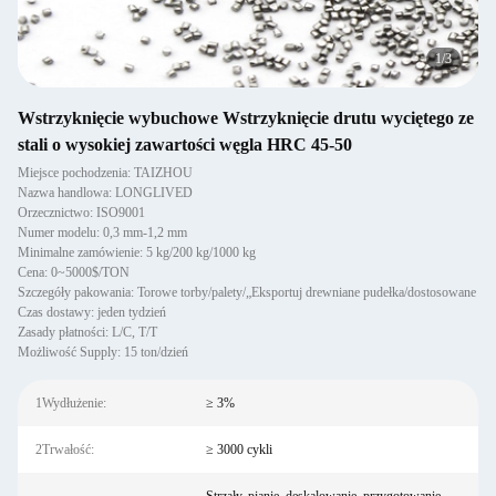
1
/
3
Wstrzyknięcie wybuchowe Wstrzyknięcie drutu wyciętego ze
stali o wysokiej zawartości węgla HRC 45-50
Miejsce pochodzenia: TAIZHOU
Nazwa handlowa: LONGLIVED
Orzecznictwo: ISO9001
Numer modelu: 0,3 mm-1,2 mm
Minimalne zamówienie: 5 kg/200 kg/1000 kg
Cena: 0~5000$/TON
Szczegóły pakowania: Torowe torby/palety/„Eksportuj drewniane pudełka/dostosowane
Czas dostawy: jeden tydzień
Zasady płatności: L/C, T/T
Możliwość Supply: 15 ton/dzień
1Wydłużenie:
≥ 3%
2Trwałość:
≥ 3000 cykli