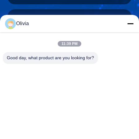
Olivia
info@longlivedmetal.com
Wiadomość
elektroniczna
11:39 PM
Good day, what product are you looking for?
0086-523-85218666
Phone
Taizhou Longlived Metal Products Co., Ltd.