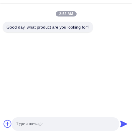
info@longlivedmetal.com
E-mail
2:53 AM
Good day, what product are you looking for?
0086-523-85218666
Phone
Taizhou Longlived Metal Products Co., Ltd.
Taizhou Longlived Metal Products Co., Ltd.
Ottenga il migliore prezzo
Ora chiacchieri
Ora chiacchieri