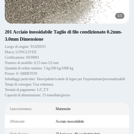
1
/
1
201 Acciaio inossidabile Taglio di filo condizionato 0.2mm-
3.0mm Dimensione
Luogo di origine: TAIZHOU
Marca: LONGLIVED
Certificazione: ISO9001
Numero di modello: 0,15 mm-3,0 mm
Quantità di ordine minimo: 5 kg/200 kg/1000 kg
Prezzo: 0~5000$/TON
Imballaggi particolari: Tasse/palette/scatole di legno per l'esportazione/personalizzabili
Tempi di consegna: Una settimana.
Termini di pagamento: L/C,T/T
Capacità di alimentazione: 15 tonnellate/giorno
1microstruttura:
Martensite
2Materiale:
Acciaio inossidabile