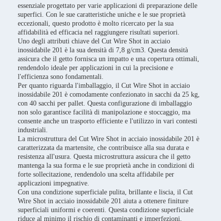
essenziale progettato per varie applicazioni di preparazione delle
superfici. Con le sue caratteristiche uniche e le sue proprietà
eccezionali, questo prodotto è molto ricercato per la sua
affidabilità ed efficacia nel raggiungere risultati superiori.
Uno degli attributi chiave del Cut Wire Shot in acciaio
inossidabile 201 è la sua densità di 7,8 g/cm3. Questa densità
assicura che il getto fornisca un impatto e una copertura ottimali,
rendendolo ideale per applicazioni in cui la precisione e
l'efficienza sono fondamentali.
Per quanto riguarda l'imballaggio, il Cut Wire Shot in acciaio
inossidabile 201 è comodamente confezionato in sacchi da 25 kg,
con 40 sacchi per pallet. Questa configurazione di imballaggio
non solo garantisce facilità di manipolazione e stoccaggio, ma
consente anche un trasporto efficiente e l'utilizzo in vari contesti
industriali.
La microstruttura del Cut Wire Shot in acciaio inossidabile 201 è
caratterizzata da martensite, che contribuisce alla sua durata e
resistenza all'usura. Questa microstruttura assicura che il getto
mantenga la sua forma e le sue proprietà anche in condizioni di
forte sollecitazione, rendendolo una scelta affidabile per
applicazioni impegnative.
Con una condizione superficiale pulita, brillante e liscia, il Cut
Wire Shot in acciaio inossidabile 201 aiuta a ottenere finiture
superficiali uniformi e coerenti. Questa condizione superficiale
riduce al minimo il rischio di contaminanti e imperfezioni,