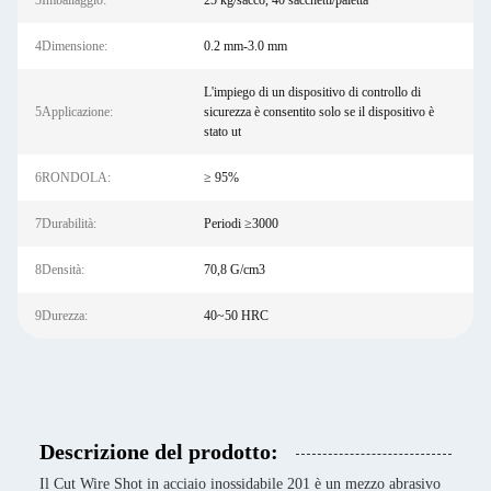
3Imballaggio:
25 kg/sacco, 40 sacchetti/paletta
4Dimensione:
0.2 mm-3.0 mm
L'impiego di un dispositivo di controllo di
5Applicazione:
sicurezza è consentito solo se il dispositivo è
stato ut
6RONDOLA:
≥ 95%
7Durabilità:
Periodi ≥3000
8Densità:
70,8 G/cm3
9Durezza:
40~50 HRC
Descrizione del prodotto:
Il Cut Wire Shot in acciaio inossidabile 201 è un mezzo abrasivo