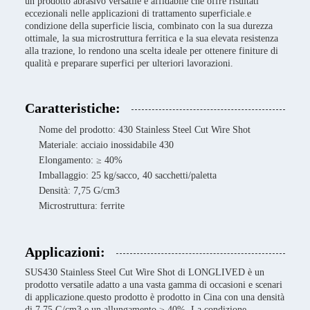
un prodotto abrasivo versatile e affidabile che offre risultati
eccezionali nelle applicazioni di trattamento superficiale.e
condizione della superficie liscia, combinato con la sua durezza
ottimale, la sua microstruttura ferritica e la sua elevata resistenza
alla trazione, lo rendono una scelta ideale per ottenere finiture di
qualità e preparare superfici per ulteriori lavorazioni.
Caratteristiche:
Nome del prodotto: 430 Stainless Steel Cut Wire Shot
Materiale: acciaio inossidabile 430
Elongamento: ≥ 40%
Imballaggio: 25 kg/sacco, 40 sacchetti/paletta
Densità: 7,75 G/cm3
Microstruttura: ferrite
Applicazioni:
SUS430 Stainless Steel Cut Wire Shot di LONGLIVED è un
prodotto versatile adatto a una vasta gamma di occasioni e scenari
di applicazione.questo prodotto è prodotto in Cina con una densità
di 7.75 G/cm3 e un allungamento ≥ 40%. La condizione