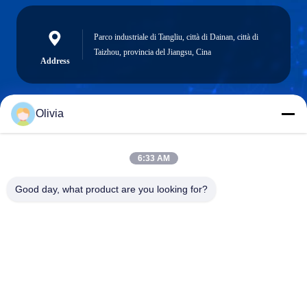
Parco industriale di Tangliu, città di Dainan, città di
Taizhou, provincia del Jiangsu, Cina
Address
Olivia
info@longlivedmetal.com
E-mail
6:33 AM
Good day, what product are you looking for?
0086-523-85218666
Phone