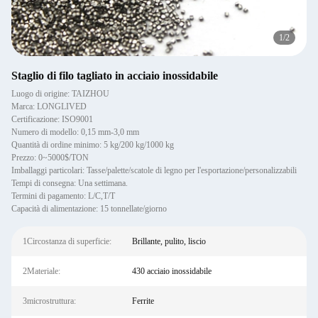
2
/
2
Staglio di filo tagliato in acciaio inossidabile
Luogo di origine: TAIZHOU
Marca: LONGLIVED
Certificazione: ISO9001
Numero di modello: 0,15 mm-3,0 mm
Quantità di ordine minimo: 5 kg/200 kg/1000 kg
Prezzo: 0~5000$/TON
Imballaggi particolari: Tasse/palette/scatole di legno per l'esportazione/personalizzabili
Tempi di consegna: Una settimana.
Termini di pagamento: L/C,T/T
Capacità di alimentazione: 15 tonnellate/giorno
1Circostanza di superficie:
Brillante, pulito, liscio
2Materiale:
430 acciaio inossidabile
3microstruttura:
Ferrite