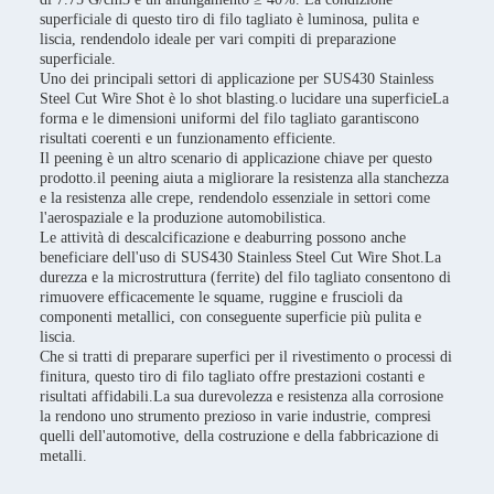
superficiale di questo tiro di filo tagliato è luminosa, pulita e
liscia, rendendolo ideale per vari compiti di preparazione
superficiale.
Uno dei principali settori di applicazione per SUS430 Stainless
Steel Cut Wire Shot è lo shot blasting.o lucidare una superficieLa
forma e le dimensioni uniformi del filo tagliato garantiscono
risultati coerenti e un funzionamento efficiente.
Il peening è un altro scenario di applicazione chiave per questo
prodotto.il peening aiuta a migliorare la resistenza alla stanchezza
e la resistenza alle crepe, rendendolo essenziale in settori come
l'aerospaziale e la produzione automobilistica.
Le attività di descalcificazione e deaburring possono anche
beneficiare dell'uso di SUS430 Stainless Steel Cut Wire Shot.La
durezza e la microstruttura (ferrite) del filo tagliato consentono di
rimuovere efficacemente le squame, ruggine e fruscioli da
componenti metallici, con conseguente superficie più pulita e
liscia.
Che si tratti di preparare superfici per il rivestimento o processi di
finitura, questo tiro di filo tagliato offre prestazioni costanti e
risultati affidabili.La sua durevolezza e resistenza alla corrosione
la rendono uno strumento prezioso in varie industrie, compresi
quelli dell'automotive, della costruzione e della fabbricazione di
metalli.