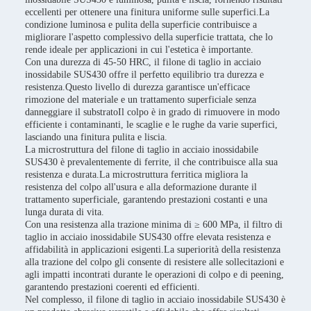
eccellenti per ottenere una finitura uniforme sulle superfici.La
condizione luminosa e pulita della superficie contribuisce a
migliorare l'aspetto complessivo della superficie trattata, che lo
rende ideale per applicazioni in cui l'estetica è importante.
Con una durezza di 45-50 HRC, il filone di taglio in acciaio
inossidabile SUS430 offre il perfetto equilibrio tra durezza e
resistenza.Questo livello di durezza garantisce un'efficace
rimozione del materiale e un trattamento superficiale senza
danneggiare il substratoIl colpo è in grado di rimuovere in modo
efficiente i contaminanti, le scaglie e le rughe da varie superfici,
lasciando una finitura pulita e liscia.
La microstruttura del filone di taglio in acciaio inossidabile
SUS430 è prevalentemente di ferrite, il che contribuisce alla sua
resistenza e durata.La microstruttura ferritica migliora la
resistenza del colpo all'usura e alla deformazione durante il
trattamento superficiale, garantendo prestazioni costanti e una
lunga durata di vita.
Con una resistenza alla trazione minima di ≥ 600 MPa, il filtro di
taglio in acciaio inossidabile SUS430 offre elevata resistenza e
affidabilità in applicazioni esigenti.La superiorità della resistenza
alla trazione del colpo gli consente di resistere alle sollecitazioni e
agli impatti incontrati durante le operazioni di colpo e di peening,
garantendo prestazioni coerenti ed efficienti.
Nel complesso, il filone di taglio in acciaio inossidabile SUS430 è