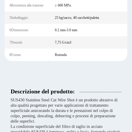
4Resistenza alla trazione:
≥ 600 MPa
5Imballaggio:
25 kg/sacco, 40 sacchetti/paletta
6Dimensione:
0.2 mm-3.0 mm
7Densità:
7,75 G/cm3
8Forma:
Rotonda
Descrizione del prodotto:
SUS430 Stainless Steel Cut Wire Shot è un prodotto abrasivo di
alta qualità progettato per varie applicazioni di trattamento
superficiale.assicurando la durata e le prestazioni nel colpo di
colpo, peening, descaling, deburring e processi di preparazione
delle superfici.
La condizione superficiale del filtro di taglio in acciaio
inossidabile SUS430 è luminosa, pulita e liscia, fornendo risultati