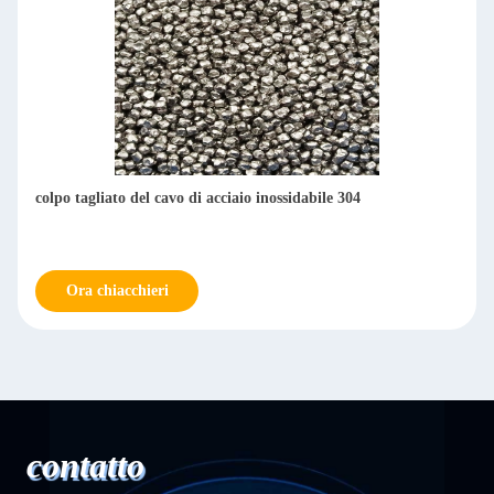
Vendibile a caldo SS430 filtri tagliati in acciaio inossidabile
Ora chiacchieri
contatto