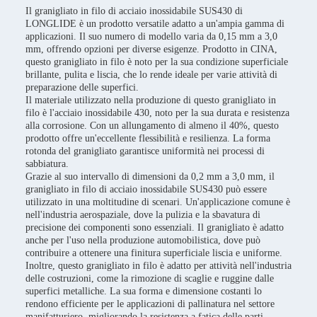
Il granigliato in filo di acciaio inossidabile SUS430 di
LONGLIDE è un prodotto versatile adatto a un'ampia gamma di
applicazioni. Il suo numero di modello varia da 0,15 mm a 3,0
mm, offrendo opzioni per diverse esigenze. Prodotto in CINA,
questo granigliato in filo è noto per la sua condizione superficiale
brillante, pulita e liscia, che lo rende ideale per varie attività di
preparazione delle superfici.
Il materiale utilizzato nella produzione di questo granigliato in
filo è l'acciaio inossidabile 430, noto per la sua durata e resistenza
alla corrosione. Con un allungamento di almeno il 40%, questo
prodotto offre un'eccellente flessibilità e resilienza. La forma
rotonda del granigliato garantisce uniformità nei processi di
sabbiatura.
Grazie al suo intervallo di dimensioni da 0,2 mm a 3,0 mm, il
granigliato in filo di acciaio inossidabile SUS430 può essere
utilizzato in una moltitudine di scenari. Un'applicazione comune è
nell'industria aerospaziale, dove la pulizia e la sbavatura di
precisione dei componenti sono essenziali. Il granigliato è adatto
anche per l'uso nella produzione automobilistica, dove può
contribuire a ottenere una finitura superficiale liscia e uniforme.
Inoltre, questo granigliato in filo è adatto per attività nell'industria
delle costruzioni, come la rimozione di scaglie e ruggine dalle
superfici metalliche. La sua forma e dimensione costanti lo
rendono efficiente per le applicazioni di pallinatura nel settore
manifatturiero, migliorando la resistenza a fatica delle parti