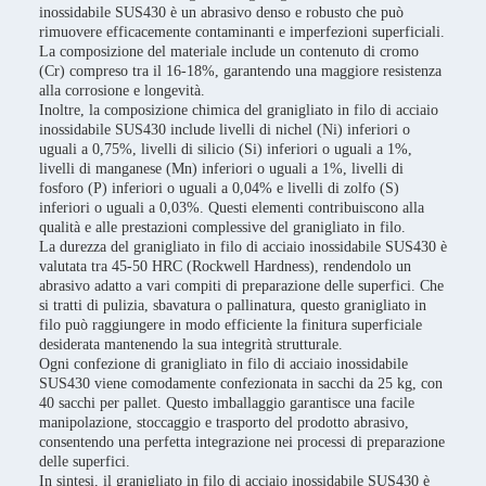
inossidabile SUS430 è un abrasivo denso e robusto che può
rimuovere efficacemente contaminanti e imperfezioni superficiali.
La composizione del materiale include un contenuto di cromo
(Cr) compreso tra il 16-18%, garantendo una maggiore resistenza
alla corrosione e longevità.
Inoltre, la composizione chimica del granigliato in filo di acciaio
inossidabile SUS430 include livelli di nichel (Ni) inferiori o
uguali a 0,75%, livelli di silicio (Si) inferiori o uguali a 1%,
livelli di manganese (Mn) inferiori o uguali a 1%, livelli di
fosforo (P) inferiori o uguali a 0,04% e livelli di zolfo (S)
inferiori o uguali a 0,03%. Questi elementi contribuiscono alla
qualità e alle prestazioni complessive del granigliato in filo.
La durezza del granigliato in filo di acciaio inossidabile SUS430 è
valutata tra 45-50 HRC (Rockwell Hardness), rendendolo un
abrasivo adatto a vari compiti di preparazione delle superfici. Che
si tratti di pulizia, sbavatura o pallinatura, questo granigliato in
filo può raggiungere in modo efficiente la finitura superficiale
desiderata mantenendo la sua integrità strutturale.
Ogni confezione di granigliato in filo di acciaio inossidabile
SUS430 viene comodamente confezionata in sacchi da 25 kg, con
40 sacchi per pallet. Questo imballaggio garantisce una facile
manipolazione, stoccaggio e trasporto del prodotto abrasivo,
consentendo una perfetta integrazione nei processi di preparazione
delle superfici.
In sintesi, il granigliato in filo di acciaio inossidabile SUS430 è