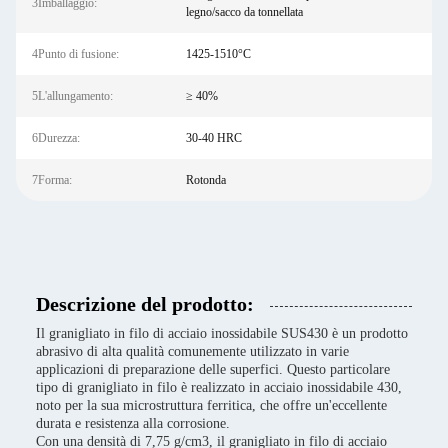
3Imballaggio:
legno/sacco da tonnellata
4Punto di fusione:
1425-1510°C
5L'allungamento:
≥ 40%
6Durezza:
30-40 HRC
7Forma:
Rotonda
Descrizione del prodotto:
Il granigliato in filo di acciaio inossidabile SUS430 è un prodotto
abrasivo di alta qualità comunemente utilizzato in varie
applicazioni di preparazione delle superfici. Questo particolare
tipo di granigliato in filo è realizzato in acciaio inossidabile 430,
noto per la sua microstruttura ferritica, che offre un'eccellente
durata e resistenza alla corrosione.
Con una densità di 7,75 g/cm3, il granigliato in filo di acciaio