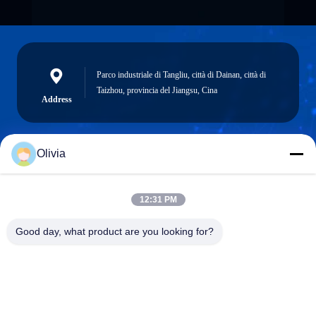
Parco industriale di Tangliu, città di Dainan, città di
Taizhou, provincia del Jiangsu, Cina
Address
Olivia
info@longlivedmetal.com
E-mail
12:31 PM
Good day, what product are you looking for?
0086-523-85218666
Phone