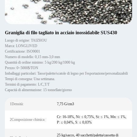
3
/
5
Graniglia di filo tagliato in acciaio inossidabile SUS430
Luogo di origine: TAIZHOU
Marca: LONGLIVED
Certificazione: ISO9001
Numero di modello: 0,15 mm-3,0 mm
Quantità di ordine minimo: 5 kg/200 kg/1000 kg
Prezzo: 0~5000$/TON
Imballaggi particolari: Tasse/palette/scatole di legno per l'esportazione/personalizzabili
Tempi di consegna: Una settimana.
Termini di pagamento: L/C,T/T
Capacità di alimentazione: 15 tonnellate/giorno
1Densità:
7,75 G/cm3
Cr: 16-18%, Ni: ≤ 0,75%, Si: ≤ 1%, Mn: ≤ 1%,
2Composizione chimica:
P: ≤ 0,04%, S: ≤ 0,03%
25 kg/sacco, 40 sacchetti/paletta/cassetta di