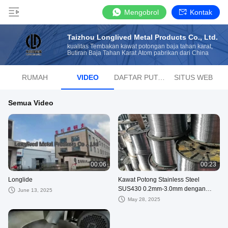
Mengobrol
Kontak
Taizhou Longlived Metal Products Co., Ltd.
kualitas Tembakan kawat potongan baja tahan karat,
Butiran Baja Tahan Karat Atom pabrikan dari China
RUMAH
VIDEO
DAFTAR PUTAR
SITUS WEB
Semua Video
00:06
00:23
Longlide
Kawat Potong Stainless Steel
SUS430 0.2mm-3.0mm dengan
June 13, 2025
Struktur Mikro Ferit
May 28, 2025