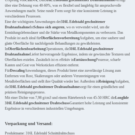
Ursprung von
CHINA
, Das
316L Edelstahl geschnittener Drahtaufnahme
verfügt
über eine Dehnung von 40-60%, was es flexibel und langlebig für anspruchsvolle
Anwendungen macht. Seine runde Form sorgt für eine konsistente Leistung in
verschiedenen Prozessen.
Eine der wichtigsten Anwendungen der
316L Edelstahl geschnittener
Drahtaufnahme
Ist
Schuss sich angeren
, wo es verwendet wird, um die
Ermüdungslebensdauer und die Stärke von Metallkomponenten zu verbessern. Das
Produkt ist auch ideal für
Oberflächenvorbereitung
Aufgaben, um eine saubere und
glatte Oberfläche für nachfolgende Behandlungen zu gewährleisten.
In
Oberflächenbearbeitung
Operationen, die
316L Edelstahl geschnittener
Drahtaufnahme
Liefert hervorragende Ergebnisse, indem sie gewünschte Texturen und
Oberflächen erzielen. Zusätzlich ist es effektiv in
Enttäuschung
Prozesse, scharfe
Kanten und Grat von Werkstücken effizient entfernt.
Für
Descaling
Anwendungen, dieses Produkt bietet eine zuverlässige Lösung zum
Entfernen von Rost, Skalierungen oder anderen Verunreinigungen von
Metalloberflächen und stellt ihre Qualität wieder her. Außerdem in
Reinigung
Aufgaben,
die
316L Edelstahl geschnittener Drahtaufnahme
sorgt für einen gründlichen und
präzisen Reinigungsprozess.
Mit einer Dichte von 7,98 g/cm3 und einem Härtebereich von 45-50 HRC die
Longlide
316L Edelstahl geschnittener Drahtschuss
Garantiert hohe Leistung und konsistente
Ergebnisse in verschiedenen industriellen Umgebungen.
Verpackung und Versand:
Produktname: 316L Edelstahl Schnittdrahtschuss