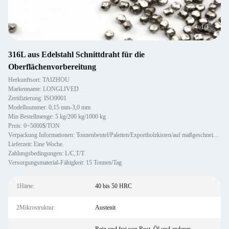
1
/
3
316L aus Edelstahl Schnittdraht für die
Oberflächenvorbereitung
Herkunftsort: TAIZHOU
Markenname: LONGLIVED
Zertifizierung: ISO9001
Modellnummer: 0,15 mm-3,0 mm
Min Bestellmenge: 5 kg/200 kg/1000 kg
Preis: 0~5000$/TON
Verpackung Informationen: Tonnenbeutel/Paletten/Exportholzkisten/auf maßgeschneiderte Ware
Lieferzeit: Eine Woche.
Zahlungsbedingungen: L/C,T/T
Versorgungsmaterial-Fähigkeit: 15 Tonnen/Tag
1Härte:
40 bis 50 HRC
2Mikrostruktur:
Austenit