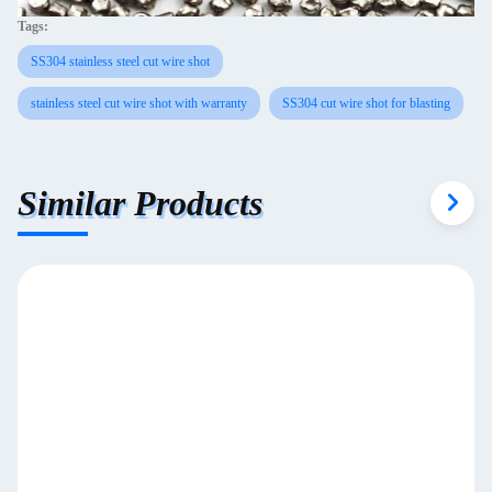
Tags:
SS304 stainless steel cut wire shot
stainless steel cut wire shot with warranty
SS304 cut wire shot for blasting
Similar Products