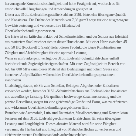
hervorragende Korrosionsbeständigkeit und hohe Festigkeit auf, wodurch es für
anspruchsvolle Umgebungen und Anwendungen geeignet ist.
Dieser aus 316L Edelstahl hergestellte Stahl aus 316L bietet eine überlegene Qualität
und Konsistenz. Die Dichte des Materials von 7,98 g/cm3 sorgt für eine ausgewogene
Gewichtsverteilung und verbessert ihre Effizienz bei
Oberflächenbehandlungsprozessen.
Die Härte ist ein kritischer Faktor bei Schleifmaterialien, und der Schuss aus Edelstahl
aus rostfreiem Stahl zeichnet sich in dieser Hinsicht aus. Mit einer Härte zwischen 45
und 50 HC (Rockwell C-Skala) liefert dieses Produkt die ideale Kombination aus
Zähigkeit und Abriebfestigkeit für eine optimale Leistung.
Wenn es um Stärke geht, verfügt der 316L Edelstahl -Schnittdrahtschuss enthält
beeindruckende Zugfestigkeitseigenschaften. Mit einer Zugfestigkeit im Bereich von
620 bis 800 MPa kann dieses Material den Bedingungen mit hohem Stress und
intensiven Aufprallkräften während der Oberflächenbehandlungsoperationen
standhalten.
Unabhängig davon, ob Sie zum Schießen, Reinigen, Abgraben oder Entkalieren
verwendet werden, bietet der 316L -Schnittdrahtschuss aus Edelstahl eine konsistente
und zuverlässige Leistung. Die qualitativ hochwertige Zusammensetzung und die
präzise Herstellung sorgen für eine gleichmäßige Größe und Form, was zu effizienten
und wirksamen Oberflächenbehandlungsergebnissen führt.
Branchen wie Automobile, Luft- und Raumfahrt, Metallbearbeitung und Konstruktion
basieren auf dem 316L Edelstahl geschnittenen Drahtschuss für seine überlegene
Leistung und Langlebigkeit. Dieses abrasive Material wird für seine Fähigkeit
vertrauen, die Haltbarkeit und Integrität von Metalloberflächen zu verbessern und
gleichzeitig strenge Qualitätsstandards aufrechtzuerhalten.