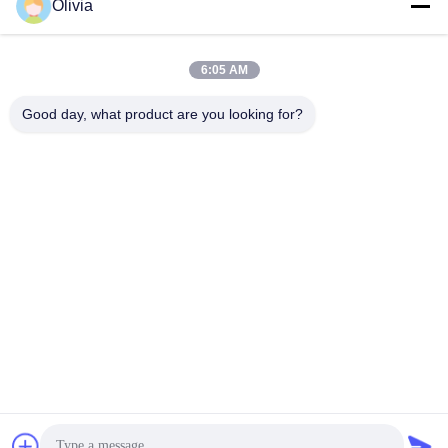
Olivia
info@longlivedmetal.com
6:05 AM
E-Mail-Adresse
Good day, what product are you looking for?
0086-523-85218666
Phone
Taizhou Longlived Metal Products Co., Ltd.
Taizhou Longlived Metal Products Co., Ltd.