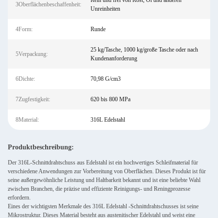
Rein und frei von Rost, Öl und anderen
3Oberflächenbeschaffenheit:
Unreinheiten
4Form:
Runde
25 kg/Tasche, 1000 kg/große Tasche oder nach
5Verpackung:
Kundenanforderung
6Dichte:
70,98 G/cm3
7Zugfestigkeit:
620 bis 800 MPa
8Material:
316L Edelstahl
Produktbeschreibung:
Der 316L-Schnittdrahtschuss aus Edelstahl ist ein hochwertiges Schleifmaterial für
verschiedene Anwendungen zur Vorbereitung von Oberflächen. Dieses Produkt ist für
seine außergewöhnliche Leistung und Haltbarkeit bekannt und ist eine beliebte Wahl
zwischen Branchen, die präzise und effiziente Reinigungs- und Reningprozesse
erfordern.
Eines der wichtigsten Merkmale des 316L Edelstahl -Schnittdrahtschusses ist seine
Mikrostruktur. Dieses Material besteht aus austenitischer Edelstahl und weist eine