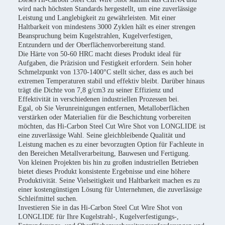
wird nach höchsten Standards hergestellt, um eine zuverlässige
Leistung und Langlebigkeit zu gewährleisten. Mit einer
Haltbarkeit von mindestens 3000 Zyklen hält es einer strengen
Beanspruchung beim Kugelstrahlen, Kugelverfestigen,
Entzundern und der Oberflächenvorbereitung stand.
Die Härte von 50-60 HRC macht dieses Produkt ideal für
Aufgaben, die Präzision und Festigkeit erfordern. Sein hoher
Schmelzpunkt von 1370-1400°C stellt sicher, dass es auch bei
extremen Temperaturen stabil und effektiv bleibt. Darüber hinaus
trägt die Dichte von 7,8 g/cm3 zu seiner Effizienz und
Effektivität in verschiedenen industriellen Prozessen bei.
Egal, ob Sie Verunreinigungen entfernen, Metalloberflächen
verstärken oder Materialien für die Beschichtung vorbereiten
möchten, das Hi-Carbon Steel Cut Wire Shot von LONGLIDE ist
eine zuverlässige Wahl. Seine gleichbleibende Qualität und
Leistung machen es zu einer bevorzugten Option für Fachleute in
den Bereichen Metallverarbeitung, Bauwesen und Fertigung.
Von kleinen Projekten bis hin zu großen industriellen Betrieben
bietet dieses Produkt konsistente Ergebnisse und eine höhere
Produktivität. Seine Vielseitigkeit und Haltbarkeit machen es zu
einer kostengünstigen Lösung für Unternehmen, die zuverlässige
Schleifmittel suchen.
Investieren Sie in das Hi-Carbon Steel Cut Wire Shot von
LONGLIDE für Ihre Kugelstrahl-, Kugelverfestigungs-,