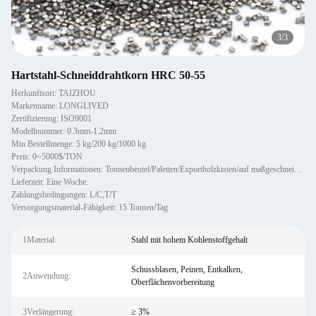
3
/
3
Hartstahl-Schneiddrahtkorn HRC 50-55
Herkunftsort: TAIZHOU
Markenname: LONGLIVED
Zertifizierung: ISO9001
Modellnummer: 0.3mm-1.2mm
Min Bestellmenge: 5 kg/200 kg/1000 kg
Preis: 0~5000$/TON
Verpackung Informationen: Tonnenbeutel/Paletten/Exportholzkisten/auf maßgeschneiderte Ware
Lieferzeit: Eine Woche.
Zahlungsbedingungen: L/C,T/T
Versorgungsmaterial-Fähigkeit: 15 Tonnen/Tag
1Material:
Stahl mit hohem Kohlenstoffgehalt
Schussblasen, Peinen, Entkalken,
2Anwendung:
Oberflächenvorbereitung
3Verlängerung:
≥ 3%