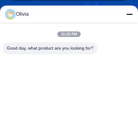
Olivia
info@longlivedmetal.com
E-Mail-Adresse
11:25 PM
Good day, what product are you looking for?
0086-523-85218666
Phone
Taizhou Longlived Metal Products Co., Ltd.
Taizhou Longlived Metal Products Co., Ltd.