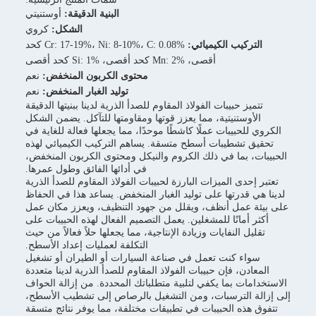
البنية الدقيقة:
أوستنيتي
الشكل:
كروي
التركيب الكيميائي:
Cr: 17-19%، Ni: 8-10%، C: 0.08% كحد
أقصى، Mn: 2% كحد أقصى، Si: 1% كحد أقصى
محتوى الكربون المنخفض:
نعم
توليد الغبار المنخفض:
نعم
تتميز حبيبات الفولاذ المقاوم للصدأ الذرية لدينا ببنيتها الدقيقة
الأوستنيتية، مما يعزز قوتها ومقاومتها للتآكل. يضمن الشكل
الكروي للحبيبات عملًا كاشطًا موحدًا، مما يجعلها فعالة للغاية في
تحقيق تشطيبات أسطح متسقة. يساهم التركيب الكيميائي لهذه
الحبيبات، بما في ذلك الكروم والنيكل ومحتوى الكربون المنخفض،
في أدائها الفائق وطول عمرها.
تعتبر إحدى الميزات البارزة لحبيبات الفولاذ المقاوم للصدأ الذرية
لدينا هي قدرتها على توليد الغبار المنخفض. يساعد هذا في الحفاظ
على بيئة عمل أنظف، ويقلل من جهود التنظيف، ويعزز مكان عمل
أكثر أمانًا للمشغلين. يعمل التصميم الفعال لهذه الحبيبات على
تقليل النفايات وزيادة الإنتاجية، مما يجعلها حلاً فعالاً من حيث
التكلفة لعمليات إعداد الأسطح.
سواء كنت تعمل في صناعة السيارات أو الطيران أو تشغيل
المعادن، فإن حبيبات الفولاذ المقاوم للصدأ الذرية لدينا متعددة
الاستخدامات بما يكفي لتلبية متطلباتك المحددة. من إزالة الحواف
إلى إزالة الترسبات، ومن التشغيل بالرصاص إلى تشطيب الأسطح،
تتفوق هذه الحبيبات في تطبيقات مختلفة، مما يوفر نتائج متسقة