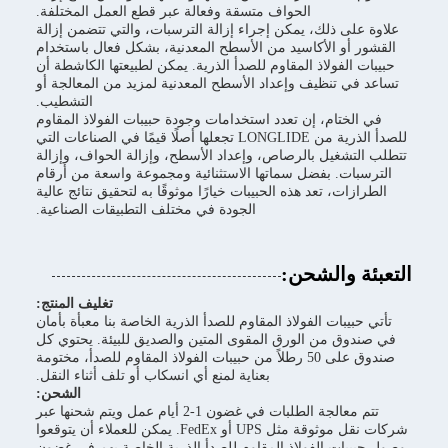
الحواف متسقة وفعالة عبر قطع العمل المختلفة.
علاوة على ذلك، يمكن إجراء إزالة الترسبات، والتي تتضمن إزالة
القشور أو الأكاسيد من الأسطح المعدنية، بشكل فعال باستخدام
حبيبات الفولاذ المقاوم للصدأ الذرية. يمكن لطبيعتها الكاشطة أن
تساعد في تنظيف وإعداد الأسطح المعدنية لمزيد من المعالجة أو
التشطيب.
في الختام، إن تعدد استخدامات وجودة حبيبات الفولاذ المقاوم
للصدأ الذرية من LONGLIDE تجعلها أصلًا قيمًا في الصناعات التي
تتطلب التشغيل بالرصاص، وإعداد الأسطح، وإزالة الحواف، وإزالة
الترسبات. بفضل سماتها الاستثنائية ومجموعة واسعة من أرقام
الطرازات، تعد هذه الحبيبات خيارًا موثوقًا به لتحقيق نتائج عالية
الجودة في مختلف التطبيقات الصناعية.
التعبئة والشحن:
تغليف المنتج:
تأتي حبيبات الفولاذ المقاوم للصدأ الذرية الخاصة بنا معبأة بأمان
في صندوق من الورق المقوى المتين والصديق للبيئة. يحتوي كل
صندوق على 50 رطلاً من حبيبات الفولاذ المقاوم للصدأ، مختومة
بعناية لمنع أي انسكاب أو تلف أثناء النقل.
الشحن:
تتم معالجة الطلبات في غضون 1-2 أيام عمل ويتم شحنها عبر
شركات نقل موثوقة مثل UPS أو FedEx. يمكن للعملاء أن يتوقعوا
وصول حبيبات الفولاذ المقاوم للصدأ الذرية الخاصة بهم في غضون