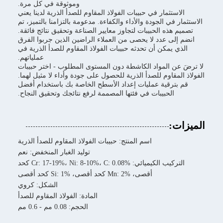
وموثوقة في كل مرة.
الاستثمار في حبيبات الفولاذ المقاوم للصدأ الذرية لدينا يعني
الاستثمار في الجودة والأداء والكفاءة. مدعومة بالتزامنا بالتميز، تم
تصميم هذه الحبيبات لتجاوز معايير الصناعة وتحقيق نتائج فائقة.
انضم إلى عدد لا يحصى من العملاء الراضين الذين جربوا الفرق
الذي يمكن أن تحدثه حبيبات الفولاذ المقاوم للصدأ الذرية في
عملياتهم.
لا ترضَ عن المواد الكاشطة دون المستوى المطلوب - اختر حبيبات
الفولاذ المقاوم للصدأ الذرية للحصول على جودة وأداء لا مثيل لهما.
قم بترقية عمليات إعداد الأسطح الخاصة بك باستخدام أفضل
الحبيبات في فئتها المصممة لرفع نتائجك وتحقيق النجاح.
الميزات:
اسم المنتج: حبيبات الفولاذ المقاوم للصدأ الذرية
توليد الغبار المنخفض: نعم
التركيب الكيميائي: Cr: 17-19%، Ni: 8-10%، C: 0.08% كحد
أقصى، Mn: 2% كحد أقصى، Si: 1% كحد أقصى
الشكل: كروي
المادة: الفولاذ المقاوم للصدأ
الحجم: 0.08 مم - 0.6 مم