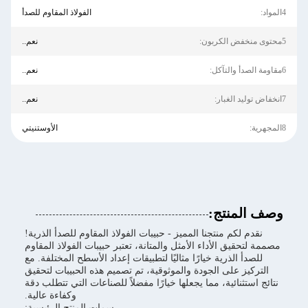
4المواد:
الفولاذ المقاوم للصدأ
5محتوى منخفض الكربون:
نعم..
6مقاومة الصدأ والتآكل:
نعم..
7انخفاض توليد الغبار:
نعم..
8المجهرية:
الأوستنيتي
وصف المنتج:
نقدم لكم منتجنا المميز - حبيبات الفولاذ المقاوم للصدأ الذرية!
مصممة لتحقيق الأداء الأمثل والمتانة، تعتبر حبيبات الفولاذ المقاوم
للصدأ الذرية خيارًا مثاليًا لتطبيقات إعداد الأسطح المختلفة. مع
التركيز على الجودة والموثوقية، تم تصميم هذه الحبيبات لتحقيق
نتائج استثنائية، مما يجعلها خيارًا مفضلاً للصناعات التي تتطلب دقة
وكفاءة عالية.
سمات المنتج الرئيسية: