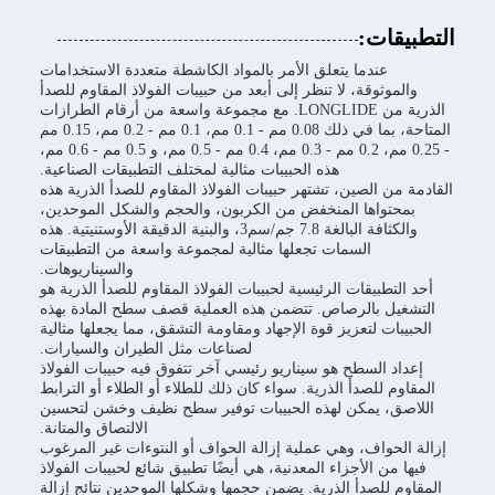
التطبيقات:
عندما يتعلق الأمر بالمواد الكاشطة متعددة الاستخدامات
والموثوقة، لا تنظر إلى أبعد من حبيبات الفولاذ المقاوم للصدأ
الذرية من LONGLIDE. مع مجموعة واسعة من أرقام الطرازات
المتاحة، بما في ذلك 0.08 مم - 0.1 مم، 0.1 مم - 0.2 مم، 0.15 مم
- 0.25 مم، 0.2 مم - 0.3 مم، 0.4 مم - 0.5 مم، و 0.5 مم - 0.6 مم،
هذه الحبيبات مثالية لمختلف التطبيقات الصناعية.
القادمة من الصين، تشتهر حبيبات الفولاذ المقاوم للصدأ الذرية هذه
بمحتواها المنخفض من الكربون، والحجم والشكل الموحدين،
والكثافة البالغة 7.8 جم/سم3، والبنية الدقيقة الأوستنيتية. هذه
السمات تجعلها مثالية لمجموعة واسعة من التطبيقات
والسيناريوهات.
أحد التطبيقات الرئيسية لحبيبات الفولاذ المقاوم للصدأ الذرية هو
التشغيل بالرصاص. تتضمن هذه العملية قصف سطح المادة بهذه
الحبيبات لتعزيز قوة الإجهاد ومقاومة التشقق، مما يجعلها مثالية
لصناعات مثل الطيران والسيارات.
إعداد السطح هو سيناريو رئيسي آخر تتفوق فيه حبيبات الفولاذ
المقاوم للصدأ الذرية. سواء كان ذلك للطلاء أو الطلاء أو الترابط
اللاصق، يمكن لهذه الحبيبات توفير سطح نظيف وخشن لتحسين
الالتصاق والمتانة.
إزالة الحواف، وهي عملية إزالة الحواف أو النتوءات غير المرغوب
فيها من الأجزاء المعدنية، هي أيضًا تطبيق شائع لحبيبات الفولاذ
المقاوم للصدأ الذرية. يضمن حجمها وشكلها الموحدين نتائج إزالة