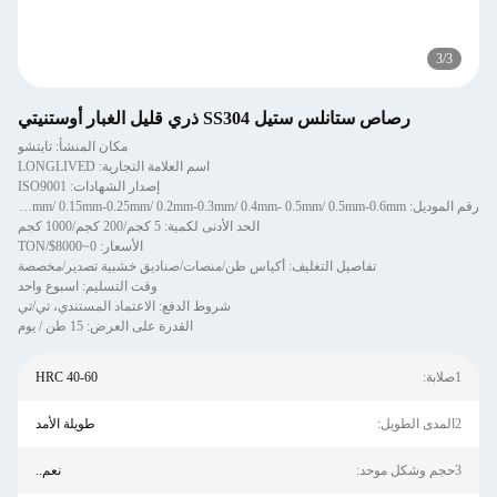
3
/
3
رصاص ستانلس ستيل SS304 ذري قليل الغبار أوستنيتي
مكان المنشأ: تايتشو
اسم العلامة التجارية: LONGLIVED
إصدار الشهادات: ISO9001
رقم الموديل: 0.08mm-0.1mm/ 0.1mm- 0.2mm/ 0.15mm-0.25mm/ 0.2mm-0.3mm/ 0.4mm- 0.5mm/ 0.5mm-0.6mm
الحد الأدنى لكمية: 5 كجم/200 كجم/1000 كجم
الأسعار: 0~8000$/TON
تفاصيل التغليف: أكياس طن/منصات/صناديق خشبية تصدير/مخصصة
وقت التسليم: اسبوع واحد
شروط الدفع: الاعتماد المستندي، تي/تي
القدرة على العرض: 15 طن / يوم
1صلابة:
40-60 HRC
2المدى الطويل:
طويلة الأمد
3حجم وشكل موحد:
نعم..