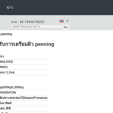
ข่าว
ขาย：
86--18936798203
Go
ว peening
รับการเตรียมผิว peening
โจว
NGLIVED
O9001
0มม./ 1.2มม
g/200kg/1,000kg
5000$/TON
งตัน/พาเลท/กล่องไม้ส่งออก/กำหนดเอง
ึ่งอาทิตย์
ล/C,ที/ที