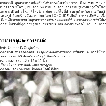
นอกจากนี้, อุตสาหกรรมก่อสร้างได้รับประโยชน์จากการใช้ Aluminium Cut W
ขนาดจากผิวโลหะ, เพิ่มความทนทานและความสวยงาม.รูปถ่ายยังถูกใช้ในกา
และการปรับปรุงใหม่, ที่ให้บริการกับการแก้ไขที่ประหยัดสําหรับการเตรียมผิ
โดยสรุป, โลมเนียมตัดสาย shot โดย LONGLIDE เป็นสื่อการระเบิดที่น่าเชื
ใช้งานที่หลากหลายในอุตสาหกรรมต่างๆคุณสมบัติพิเศษของพวกเขาทําให้พวกเ
การจบพื้นผิวที่มีคุณภาพสูงและการรับประกันผลงานที่ดีที่สุดในกระบวนการรั
การบรรจุและการขนส่ง
ชื่อสินค้า: สายตัดอัลลูมิเนียม
คําอธิบาย: สายตัดอัลลูมิเนียมคุณภาพสูงสําหรับการเตรียมผิวและการใช้งา
แพคเกจรวม: 50 ปอนด์ของอัลลูมิเนียมตัดสาย shot
ขนาดของบรรจุ: 12 x 12 x 12 นิ้ว
วิธีการจัดส่ง: การจัดส่งแบบมาตรฐาน
ค่าจัดส่ง: คํานวณตอนเช็คออท โดยใช้พื้นที่