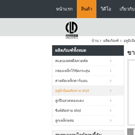
หน้าแรก
สินค้า
วิดีโอ
เกี่ยวกั
บ้าน
ผลิตภัณฑ์
อลูมิเน
ผลิตภัณฑ์ทั้งหมด
ขา
สแตนเลสสตีลลวดตัด
กล่องเหล็กไร้ขัดกระสุน
สายตัดเหล็กคาร์บอน
อลูมิเนียมตัดสาย shot
ลูกปืนลวดทองแดง
ซิงค์ตัดสาย shot
ลูกเหล็กหล่อ