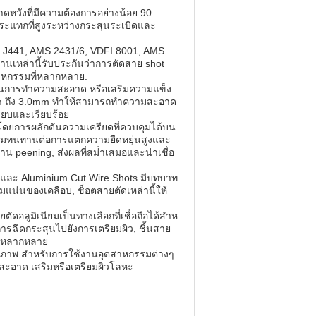
หวังที่มีความต้องการอย่างน้อย 90
ะแทกที่สูงระหว่างกระสุนระเบิดและ
E J441, AMS 2431/6, VDFI 8001, AMS
เหล่านี้รับประกันว่าการตัดสาย shot
าหกรรมที่หลากหลาย.
้ในการทําความสะอาด หรือเสริมความแข็ง
 ถึง 3.0mm ทําให้สามารถทําความสะอาด
ียบและเรียบร้อย
่ยม โดยการผลักดันความเครียดที่ควบคุมได้บน
วามทนทานต่อการแตกความยืดหยุ่นสูงและ
peening, ส่งผลที่สม่ําเสมอและน่าเชื่อ
 และ Aluminium Cut Wire Shots มีบทบาท
ความแน่นของเคลือบ, ช็อตสายตัดเหล่านี้ให้
ลูมิเนียมเป็นทางเลือกที่เชื่อถือได้สําห
ารฉีดกระสุนไปยังการเตรียมผิว, ชิ้นสาย
ที่หลากหลาย
ทธิภาพ สําหรับการใช้งานอุตสาหกรรมต่างๆ
สะอาด เสริมหรือเตรียมผิวโลหะ