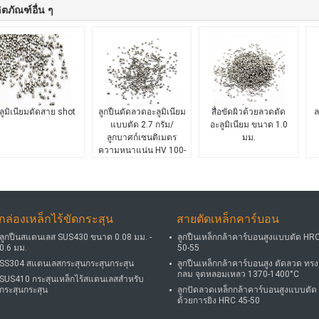
ิตภัณฑ์อื่น ๆ
ลูมิเนียมตัดสาย shot
ลูกปืนตัดลวดอะลูมิเนียม
สื่อขัดผิวด้วยลวดตัด
ล
แบบตัด 2.7 กรัม/
อะลูมิเนียม ขนาด 1.0
ลูกบาศก์เซนติเมตร
มม.
ความหนาแน่น HV 100-
400
กล่องเหล็กไร้ขัดกระสุน
สายตัดเหล็กคาร์บอน
ลูกปืนสแตนเลส SUS430 ขนาด 0.08 มม. -
ลูกปืนเหล็กกล้าคาร์บอนสูงแบบตัด HR
0.6 มม.
50-55
SS304 สแตนเลสกระสุนกระสุนกระสุน
ลูกปืนเหล็กกล้าคาร์บอนสูง ตัดลวด ทรง
กลม จุดหลอมเหลว 1370-1400°C
SUS410 กระสุนเหล็กไร้สแตนเลสสําหรับ
กระสุนกระสุน
ลูกปัดลวดเหล็กกล้าคาร์บอนสูงแบบตัด
ด้วยการยิง HRC 45-50