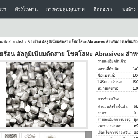
บเรา
ทัวร์โรงงาน
การควบคุมคุณภาพ
ติดต่อเรา
ขออ้าง
ียมตัดสาย shot
ขายร้อน อัลลูมิเนียมตัดสาย โชตโลหะ Abrasives สําหรับการเตรียมผิ
ยร้อน อัลลูมิเนียมตัดสาย โชตโลหะ Abrasives สําห
รายละเอียดสินค้า:
สถานที่กำเนิด:
ไถ
ชื่อแบรนด์:
LO
ได้รับการรับรอง:
IS
หมายเลขรุ่น:
1.
การชำระเงิน:
จำนวนสั่งซื้อขั้นต่ำ:
5k
ราคา:
0~
รายละเอียดการบรรจุ:
ถุ
เวลาการส่งมอบ:
หน
เงื่อนไขการชำระเงิน:
แอ