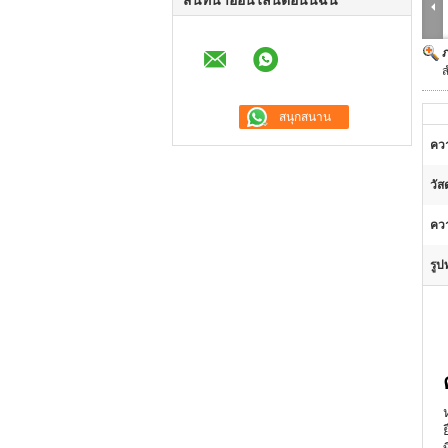
สนทนาออนไลน์ตอนนี้ฉัน
ส
คว
วัสด
คว
รูป