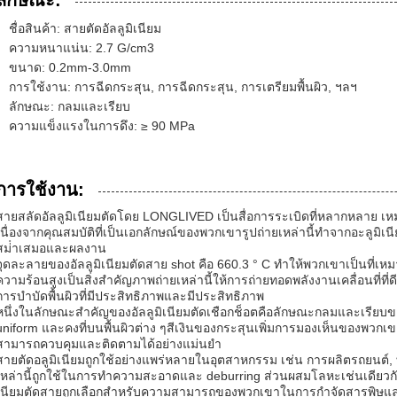
ลักษณะ:
ชื่อสินค้า: สายตัดอัลลูมิเนียม
ความหนาแน่น: 2.7 G/cm3
ขนาด: 0.2mm-3.0mm
การใช้งาน: การฉีดกระสุน, การฉีดกระสุน, การเตรียมพื้นผิว, ฯลฯ
ลักษณะ: กลมและเรียบ
ความแข็งแรงในการดึง: ≥ 90 MPa
การใช้งาน:
สายสลัดอัลลูมิเนียมตัดโดย LONGLIVED เป็นสื่อการระเบิดที่หลากหลาย เ
เนื่องจากคุณสมบัติที่เป็นเอกลักษณ์ของพวกเขารูปถ่ายเหล่านี้ทําจากอะลูม
สม่ําเสมอและผลงาน
จุดละลายของอัลลูมิเนียมตัดสาย shot คือ 660.3 ° C ทําให้พวกเขาเป็นที่
ความร้อนสูงเป็นสิ่งสําคัญภาพถ่ายเหล่านี้ให้การถ่ายทอดพลังงานเคลื่อนที่ที
การบําบัดพื้นผิวที่มีประสิทธิภาพและมีประสิทธิภาพ
หนึ่งในลักษณะสําคัญของอัลลูมิเนียมตัดเชือกช็อตคือลักษณะกลมและเรียบ
uniform และคงที่บนพื้นผิวต่าง ๆสีเงินของกระสุนเพิ่มการมองเห็นของพวกเ
สามารถควบคุมและติดตามได้อย่างแม่นยํา
สายตัดอลูมิเนียมถูกใช้อย่างแพร่หลายในอุตสาหกรรม เช่น การผลิตรถยนต
เหล่านี้ถูกใช้ในการทําความสะอาดและ deburring ส่วนผสมโลหะเช่นเดียวกั
เนียมตัดสายถูกเลือกสําหรับความสามารถของพวกเขาในการกําจัดสารพิษและเ