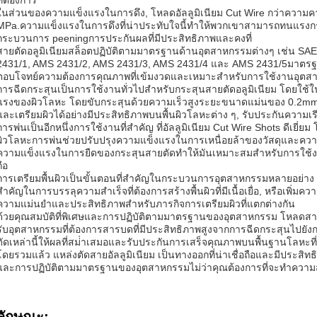
ที่ต้องการ
ในส่วนของความแข็งแรงในการดึง, โหลดอัลลูมิเนียม Cut Wire กว่าความคาด
MPa.ความแข็งแรงในการดึงที่น่าประทับใจนี้ทําให้พวกเขาสามารถทนแรงกร
กระบวนการ peeningการประกันผลที่มีประสิทธิภาพและคงที่
สายตัดอลูมิเนียมสล็อตปฏิบัติตามมาตรฐานด้านอุตสาหกรรมต่างๆ เช่น SA
2431/1, AMS 2431/2, AMS 2431/3, AMS 2431/4 และ AMS 2431/5มาตรฐาน
ตอบโจทย์ความต้องการคุณภาพที่เข้มงวดและเหมาะสําหรับการใช้งานอุตส
การฉีดกระสุนเป็นการใช้งานทั่วไปสําหรับกระสุนสายตัดอลูมิเนียม โดยใช
แรงของผิวโลหะ โดยขับกระสุนด้วยความเร็วสูงระยะขนาดแม่นของ 0.2mm
และเตรียมผิวได้อย่างมีประสิทธิภาพบนพื้นผิวโลหะต่าง ๆ, รับประกันความเร
การพ่นเป็นอีกหนึ่งการใช้งานที่สําคัญ ที่อัลลูมิเนียม Cut Wire Shots ดีเยี
ผิวโลหะการพ่นช่วยปรับปรุงความแข็งแรงในการเหนื่อยล้าของวัสดุและค
ความแข็งแรงในการยืดของกระสุนสายตัดทําให้มันเหมาะสมสําหรับการใช้งาน 
ถือ
การเตรียมพื้นผิวเป็นขั้นตอนที่สําคัญในกระบวนการอุตสาหกรรมหลายอย่าง
สําคัญในการบรรลุความสําเร็จที่ต้องการสร้างพื้นผิวที่มีเนื้อเยื่อ, หรือเพิ่ม
ความแม่นยําและประสิทธิภาพสําหรับภารกิจการเตรียมผิวที่แตกต่างกัน
ด้วยคุณสมบัติที่พิเศษและการปฏิบัติตามมาตรฐานของอุตสาหกรรม โหลดสายตัดอ
รับอุตสาหกรรมที่ต้องการสารบดที่มีประสิทธิภาพสูงจากการฉีดกระสุนไปยังก
ตัดเหล่านี้ให้ผลที่สม่ําเสมอและรับประกันการเสร็จคุณภาพบนพื้นฐานโลหะ
โดยรวมแล้ว แหล่งตัดสายอัลลูมิเนียม เป็นทางออกที่น่าเชื่อถือและมีประสิ
และการปฏิบัติตามมาตรฐานของอุตสาหกรรมไม่ว่าคุณต้องการที่จะทําความ