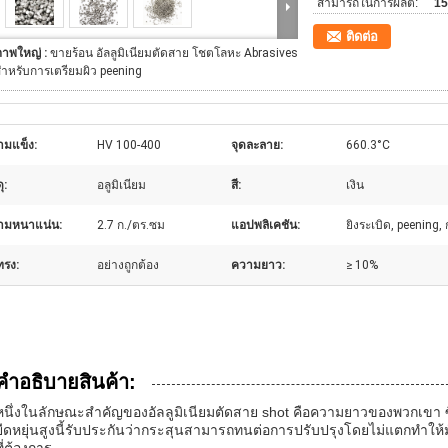
สามารถในการผลิต:
15
ติดต่อ
ภาพใหญ่ :
ขายร้อน อัลลูมิเนียมตัดสาย โชตโลหะ Abrasives
ําหรับการเตรียมผิว peening
ามแข็ง:
HV 100-400
จุดละลาย:
660.3°C
ุ:
อลูมิเนียม
สี:
เงิน
ามหนาแน่น:
2.7 ก./ตร.ซม
แอปพลิเคชัน:
ยิงระเบิด, peening,
ทรง:
อย่างถูกต้อง
ความยาว:
≥ 10%
คําอธิบายสินค้า:
หนึ่งในลักษณะสําคัญของอัลลูมิเนียมตัดสาย shot คือความยาวของพวกเขา ซ
ยืดหยุ่นสูงนี้รับประกันว่ากระสุนสามารถทนต่อการปรับปรุงโดยไม่แตกทําให