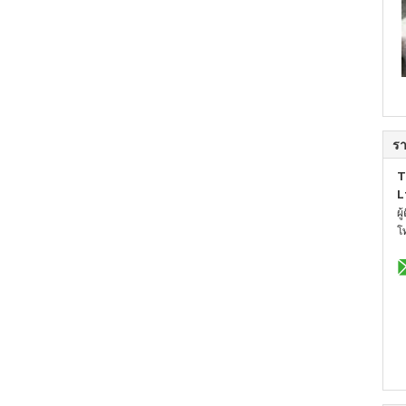
รา
T
L
ผู
โ