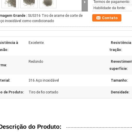
Termos de pagamento:
Habilidade da fonte:
Imagem Grande :
SUS316 Tiro de arame de corte de
Contato
ço inoxidável como condicionado
sistência à
Excelente.
Resistência
asão:
tração:
Redondo
Revestimen
rma:
superfície:
erial:
316 Aço inoxidável
Tamanho:
po de Produto:
Tiro de fio cortado
Densidade:
Descrição do Produto: