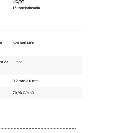
L/C,T/T
15 toneladas/dia
 à
620-800 MPa
to de
Limpa
0.2 mm-3.0 mm
70,98 G/cm3