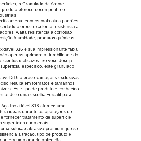
perfícies, o Granulado de Arame
te produto oferece desempenho e
ustriais.
cificamente com os mais altos padrões
ortado oferece excelente resistência à
dores. A alta resistência à corrosão
posição à umidade, produtos químicos
xidável 316 é sua impressionante faixa
o não apenas aprimora a durabilidade do
icientes e eficazes. Se você deseja
perficial específico, este granulado
ável 316 oferece vantagens exclusivas
ciso resulta em formatos e tamanhos
íveis. Este tipo de produto é conhecido
tornando-o uma escolha versátil para
Aço Inoxidável 316 oferece uma
tura ideais durante as operações de
e fornecer tratamento de superfície
 superfícies e materiais.
é uma solução abrasiva premium que se
istência à tração, tipo de produto e
la ou em uma grande aplicação