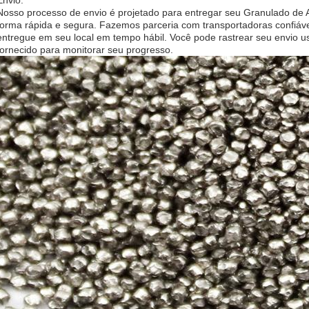
Envio:
Nosso processo de envio é projetado para entregar seu Granulado de 
forma rápida e segura. Fazemos parceria com transportadoras confiáve
entregue em seu local em tempo hábil. Você pode rastrear seu envio 
fornecido para monitorar seu progresso.