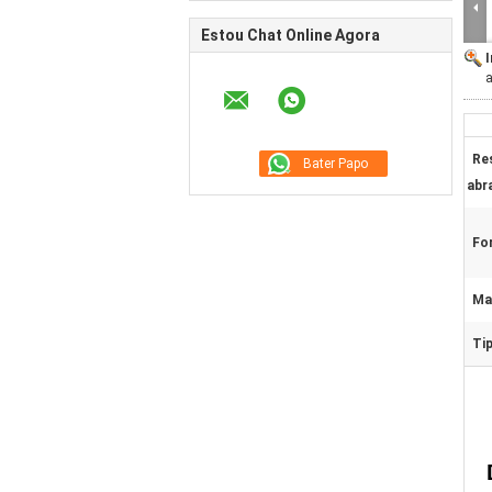
Estou Chat Online Agora
a
Re
abr
Fo
Mat
Ti