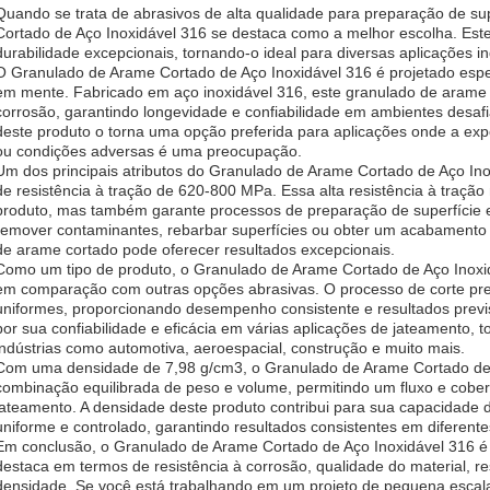
Quando se trata de abrasivos de alta qualidade para preparação de su
Cortado de Aço Inoxidável 316 se destaca como a melhor escolha. Es
durabilidade excepcionais, tornando-o ideal para diversas aplicações ind
O Granulado de Arame Cortado de Aço Inoxidável 316 é projetado espe
em mente. Fabricado em aço inoxidável 316, este granulado de arame c
corrosão, garantindo longevidade e confiabilidade em ambientes desafia
deste produto o torna uma opção preferida para aplicações onde a ex
ou condições adversas é uma preocupação.
Um dos principais atributos do Granulado de Arame Cortado de Aço Ino
de resistência à tração de 620-800 MPa. Essa alta resistência à traçã
produto, mas também garante processos de preparação de superfície ef
remover contaminantes, rebarbar superfícies ou obter um acabamento su
de arame cortado pode oferecer resultados excepcionais.
Como um tipo de produto, o Granulado de Arame Cortado de Aço Inoxid
em comparação com outras opções abrasivas. O processo de corte pre
uniformes, proporcionando desempenho consistente e resultados previs
por sua confiabilidade e eficácia em várias aplicações de jateamento, 
indústrias como automotiva, aeroespacial, construção e muito mais.
Com uma densidade de 7,98 g/cm3, o Granulado de Arame Cortado de 
combinação equilibrada de peso e volume, permitindo um fluxo e cober
jateamento. A densidade deste produto contribui para sua capacidade d
uniforme e controlado, garantindo resultados consistentes em diferentes
Em conclusão, o Granulado de Arame Cortado de Aço Inoxidável 316 
destaca em termos de resistência à corrosão, qualidade do material, res
densidade. Se você está trabalhando em um projeto de pequena esca