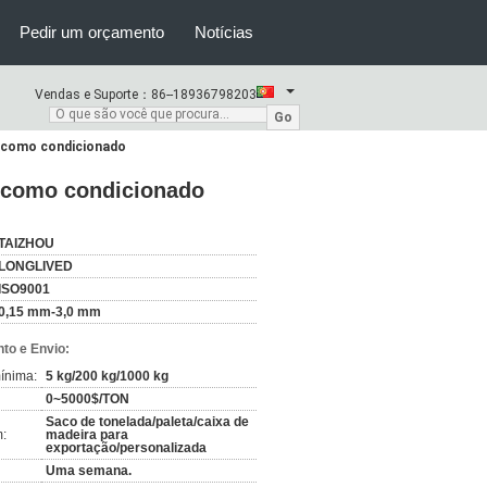
Pedir um orçamento
Notícias
Vendas e Suporte：
86--18936798203
Go
l como condicionado
l como condicionado
TAIZHOU
LONGLIVED
ISO9001
0,15 mm-3,0 mm
to e Envio:
ínima:
5 kg/200 kg/1000 kg
0~5000$/TON
Saco de tonelada/paleta/caixa de
:
madeira para
exportação/personalizada
Uma semana.