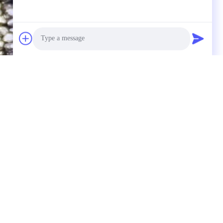
Photo
Video Call
Audio Call