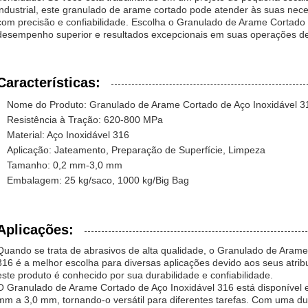
industrial, este granulado de arame cortado pode atender às suas nec
com precisão e confiabilidade. Escolha o Granulado de Arame Cortado 
desempenho superior e resultados excepcionais em suas operações de
Características:
Nome do Produto: Granulado de Arame Cortado de Aço Inoxidável 3
Resistência à Tração: 620-800 MPa
Material: Aço Inoxidável 316
Aplicação: Jateamento, Preparação de Superfície, Limpeza
Tamanho: 0,2 mm-3,0 mm
Embalagem: 25 kg/saco, 1000 kg/Big Bag
Aplicações:
Quando se trata de abrasivos de alta qualidade, o Granulado de Ara
316 é a melhor escolha para diversas aplicações devido aos seus atrib
este produto é conhecido por sua durabilidade e confiabilidade.
O Granulado de Arame Cortado de Aço Inoxidável 316 está disponível
mm a 3,0 mm, tornando-o versátil para diferentes tarefas. Com uma d