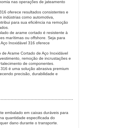
conomia nas operações de jateamento
16 oferece resultados consistentes e
m indústrias como automotiva,
tribui para sua eficiência na remoção
ados.
ulado de arame cortado é resistente à
s marítimas ou offshore. Seja para
Aço Inoxidável 316 oferece
o de Arame Cortado de Aço Inoxidável
evestimento, remoção de incrustações e
ortalecimento de componentes.
 316 é uma solução abrasiva premium
recendo precisão, durabilidade e
te embalado em caixas duráveis para
ma quantidade especificada do
quer dano durante o transporte.