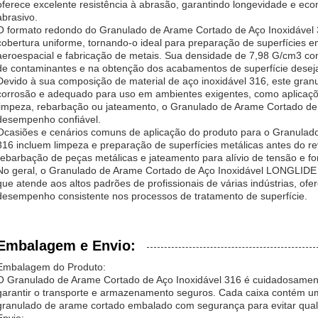
oferece excelente resistência à abrasão, garantindo longevidade e e
abrasivo.
O formato redondo do Granulado de Arame Cortado de Aço Inoxidável 3
cobertura uniforme, tornando-o ideal para preparação de superfícies e
aeroespacial e fabricação de metais. Sua densidade de 7,98 G/cm3 con
de contaminantes e na obtenção dos acabamentos de superfície desej
Devido à sua composição de material de aço inoxidável 316, este gran
corrosão e adequado para uso em ambientes exigentes, como aplicaçõe
limpeza, rebarbação ou jateamento, o Granulado de Arame Cortado de 
desempenho confiável.
Ocasiões e cenários comuns de aplicação do produto para o Granulad
316 incluem limpeza e preparação de superfícies metálicas antes do r
rebarbação de peças metálicas e jateamento para alívio de tensão e f
No geral, o Granulado de Arame Cortado de Aço Inoxidável LONGLIDE
que atende aos altos padrões de profissionais de várias indústrias, ofe
desempenho consistente nos processos de tratamento de superfície.
Embalagem e Envio:
Embalagem do Produto:
O Granulado de Arame Cortado de Aço Inoxidável 316 é cuidadosamen
garantir o transporte e armazenamento seguros. Cada caixa contém u
granulado de arame cortado embalado com segurança para evitar qual