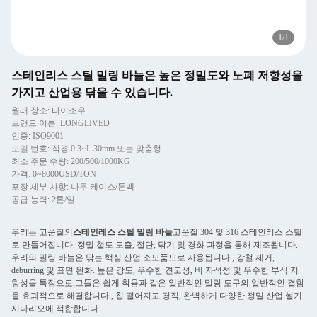
1
/
1
스테인리스 스틸 밀링 바늘은 높은 정밀도와 노폐 저항성을
가지고 산업용 닦을 수 있습니다.
원래 장소: 타이조우
브랜드 이름: LONGLIVED
인증: ISO9001
모델 번호: 직경 0.3~L 30mm 또는 맞춤형
최소 주문 수량: 200/500/1000KG
가격: 0~8000USD/TON
포장 세부 사항: 나무 케이스/톤백
공급 능력: 2톤/일
우리는 고품질의
스테인레스 스틸 밀링 바늘
고품질 304 및 316 스테인리스 스틸
로 만들어집니다. 정밀 철도 도출, 절단, 닦기 및 경화 과정을 통해 제조됩니다.
우리의 밀링 바늘은 닦는 핵심 산업 소모품으로 사용됩니다., 강철 제거,
deburring 및 표면 완화. 높은 강도, 우수한 견고성, 비 자석성 및 우수한 부식 저
항성을 특징으로,그들은 쉽게 착용과 같은 일반적인 밀링 도구의 일반적인 결함
을 효과적으로 해결합니다., 칩 떨어지고 경직, 완벽하게 다양한 정밀 산업 썰기
시나리오에 적합합니다.