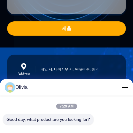
제출
대안 시, 타이저우 시, Jiangsu 주, 중국
Address
Olivia
info@longlivedmetal.com
7:29 AM
이메일
Good day, what product are you looking for?