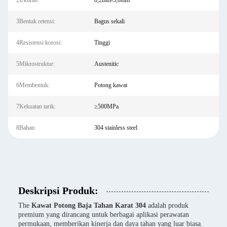
2Ukuran:
0,2mm-3,0mm
3Bentuk retensi:
Bagus sekali
4Resistensi korosi:
Tinggi
5Mikrostruktur:
Austenitic
6Membentuk:
Potong kawat
7Kekuatan tarik:
≥500MPa
8Bahan:
304 stainless steel
Deskripsi Produk:
The
Kawat Potong Baja Tahan Karat 304
adalah produk
premium yang dirancang untuk berbagai aplikasi perawatan
permukaan, memberikan kinerja dan daya tahan yang luar biasa.