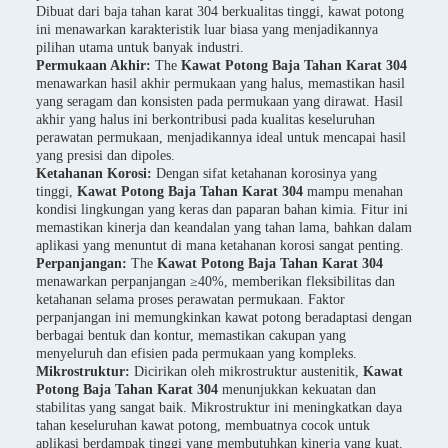
Dibuat dari baja tahan karat 304 berkualitas tinggi, kawat potong
ini menawarkan karakteristik luar biasa yang menjadikannya
pilihan utama untuk banyak industri.
Permukaan Akhir:
The
Kawat Potong Baja Tahan Karat 304
menawarkan hasil akhir permukaan yang halus, memastikan hasil
yang seragam dan konsisten pada permukaan yang dirawat. Hasil
akhir yang halus ini berkontribusi pada kualitas keseluruhan
perawatan permukaan, menjadikannya ideal untuk mencapai hasil
yang presisi dan dipoles.
Ketahanan Korosi:
Dengan sifat ketahanan korosinya yang
tinggi,
Kawat Potong Baja Tahan Karat 304
mampu menahan
kondisi lingkungan yang keras dan paparan bahan kimia. Fitur ini
memastikan kinerja dan keandalan yang tahan lama, bahkan dalam
aplikasi yang menuntut di mana ketahanan korosi sangat penting.
Perpanjangan:
The
Kawat Potong Baja Tahan Karat 304
menawarkan perpanjangan ≥40%, memberikan fleksibilitas dan
ketahanan selama proses perawatan permukaan. Faktor
perpanjangan ini memungkinkan kawat potong beradaptasi dengan
berbagai bentuk dan kontur, memastikan cakupan yang
menyeluruh dan efisien pada permukaan yang kompleks.
Mikrostruktur:
Dicirikan oleh mikrostruktur austenitik,
Kawat
Potong Baja Tahan Karat 304
menunjukkan kekuatan dan
stabilitas yang sangat baik. Mikrostruktur ini meningkatkan daya
tahan keseluruhan kawat potong, membuatnya cocok untuk
aplikasi berdampak tinggi yang membutuhkan kinerja yang kuat.