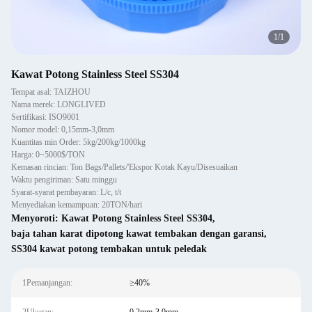
1
/
1
Kawat Potong Stainless Steel SS304
Tempat asal: TAIZHOU
Nama merek: LONGLIVED
Sertifikasi: ISO9001
Nomor model: 0,15mm-3,0mm
Kuantitas min Order: 5kg/200kg/1000kg
Harga: 0~5000$/TON
Kemasan rincian: Ton Bags/Pallets/'Ekspor Kotak Kayu/Disesuaikan
Waktu pengiriman: Satu minggu
Syarat-syarat pembayaran: L/c, t/t
Menyediakan kemampuan: 20TON/hari
Menyoroti:
Kawat Potong Stainless Steel SS304
,
baja tahan karat dipotong kawat tembakan dengan garansi
,
SS304 kawat potong tembakan untuk peledak
1Pemanjangan:
≥40%