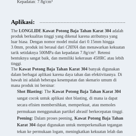
Kepadatan: 7.8g/cm³
Aplikasi:
The
LONGLIDE Kawat Potong Baja Tahan Karat 304
adalah
produk berkualitas tinggi yang dikenal karena atributnya yang
luar biasa. Dengan nomor model mulai dari 0.15mm hingga
3.0mm, produk ini berasal dari
CHINA
dan menawarkan kekuatan
tarik setidaknya 500MPa dan kepadatan 7.8g/cm³. Retensi
bentuknya sangat baik, dan memiliki kekerasan 45HRC atau lebih
tinggi.
The
Kawat Potong Baja Tahan Karat 304
banyak digunakan
dalam berbagai aplikasi karena daya tahan dan efektivitasnya. Di
bawah ini adalah beberapa kesempatan dan skenario umum di
mana produk ini bersinar:
Shot Blasting:
The
Kawat Potong Baja Tahan Karat 304
sangat cocok untuk aplikasi shot blasting, di mana ia dapat
secara efisien membersihkan, memperkuat, atau memoles
permukaan menggunakan partikel abrasif berkecepatan tinggi.
Peening:
Dalam proses peening,
Kawat Potong Baja Tahan
Karat 304
dapat digunakan untuk memperkenalkan tegangan
tekan ke permukaan logam, meningkatkan kekuatan lelah dan