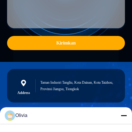
Kirimkan
Taman Industri Tangliu, Kota Dainan, Kota Taizhou,
Provinsi Jiangsu, Tiongkok
Address
Olivia
info@longlivedmetal.com
E-mail