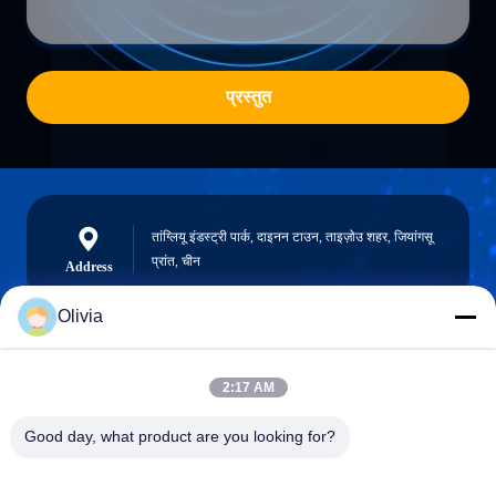
प्रस्तुत
तांग्लियू इंडस्ट्री पार्क, दाइनन टाउन, ताइज़ोउ शहर, जियांगसू
प्रांत, चीन
Address
Olivia
info@longlivedmetal.com
2:17 AM
ईमेल
Good day, what product are you looking for?