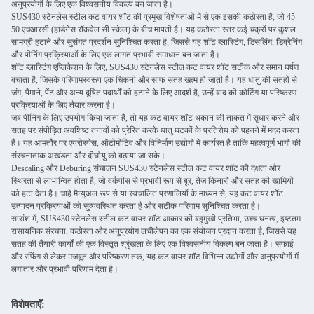
अनुप्रयोगों के लिए एक विश्वसनीय विकल्प बन जाता है।
SUS430 स्टेनलेस स्टील कट वायर शॉट की प्रमुख विशेषताओं में से एक इसकी कठोरता है, जो 45-
50 एचआरसी (हार्डनेस रॉकवेल सी स्केल) के बीच मापती है। यह कठोरता स्तर कई चक्रों पर कुशल
सामग्री हटाने और सुसंगत प्रदर्शन सुनिश्चित करता है, जिससे यह शॉट ब्लास्टिंग, डिसलिंग, डिब्रेनिंग
और पीनिंग प्रक्रियाओं के लिए एक लागत प्रभावी समाधान बन जाता है।
शॉट ब्लास्टिंग एप्लिकेशन के लिए, SUS430 स्टेनलेस स्टील कट वायर शॉट सटीक और समान घर्षण
बचाता है, जिसके परिणामस्वरूप एक चिकनी और साफ सतह खत्म हो जाती है। यह धातु की सतहों से
जंग, पैमाने, पेंट और अन्य दूषित पदार्थों को हटाने के लिए आदर्श है, उन्हें बाद की कोटिंग या परिष्करण
प्रक्रियाओं के लिए तैयार करना है।
जब पीनिंग के लिए उपयोग किया जाता है, तो यह कट वायर शॉट थकान की ताकत में सुधार करने और
सतह पर संपीड़ित अवशिष्ट तनावों को प्रेरित करके धातु घटकों के प्रतिरोध को पहनने में मदद करता
है। यह आमतौर पर एयरोस्पेस, ऑटोमोटिव और विनिर्माण उद्योगों में कार्यरत है ताकि महत्वपूर्ण भागों की
संरचनात्मक अखंडता और दीर्घायु को बढ़ाया जा सके।
Descaling और Deburing संचालन SUS430 स्टेनलेस स्टील कट वायर शॉट की दक्षता और
स्थिरता से लाभान्वित होता है, जो वर्कपीस से प्रभावी रूप से बूर, तेज किनारों और सतह की खामियों
को हटा देता है। चाहे मैन्युअल रूप से या स्वचालित प्रणालियों के माध्यम से, यह कट वायर शॉट
उत्पादन प्रक्रियाओं को सुव्यवस्थित करता है और सटीक परिणाम सुनिश्चित करता है।
सारांश में, SUS430 स्टेनलेस स्टील कट वायर शॉट आकार की बहुमुखी प्रतिभा, उच्च घनत्व, इष्टतम
रासायनिक संरचना, कठोरता और अनुप्रयोग लचीलेपन का एक संयोजन प्रदान करता है, जिससे यह
सतह की तैयारी कार्यों की एक विस्तृत श्रृंखला के लिए एक विश्वसनीय विकल्प बन जाता है। सफाई
और रफिंग से लेकर मजबूत और परिष्करण तक, यह कट वायर शॉट विभिन्न उद्योगों और अनुप्रयोगों में
लगातार और प्रभावी परिणाम देता है।
विशेषताएँ: