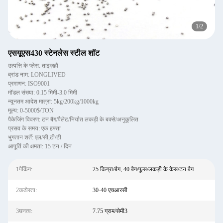
1
/
2
एसयूएस430 स्टेनलेस स्टील शॉट
उत्पत्ति के प्लेस: ताइज़हौ
ब्रांड नाम: LONGLIVED
प्रमाणन: ISO9001
मॉडल संख्या: 0.15 मिमी-3.0 मिमी
न्यूनतम आदेश मात्रा: 5kg/200kg/1000kg
मूल्य: 0-5000$/TON
पैकेजिंग विवरण: टन बैग/पैलेट/निर्यात लकड़ी के बक्से/अनुकूलित
प्रसव के समय: एक हफ्ता
भुगतान शर्तें: एल/सी,टी/टी
आपूर्ति की क्षमता: 15 टन / दिन
1पैकिंग:
25 किग्रा/बैग, 40 बैग/फूस/लकड़ी के केस/टन बैग
2कठोरता:
30-40 एचआरसी
3घनत्व:
7.75 ग्राम/सेमी3