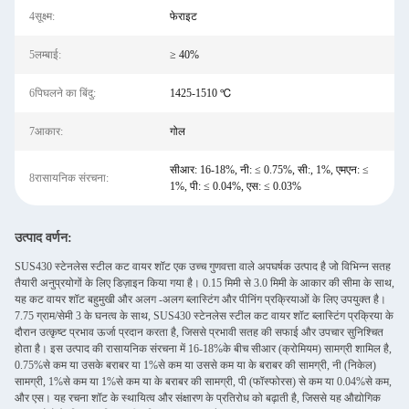
4सूक्ष्म:
फेराइट
5लम्बाई:
≥ 40%
6पिघलने का बिंदु:
1425-1510 ℃
7आकार:
गोल
सीआर: 16-18%, नी: ≤ 0.75%, सी:, 1%, एमएन: ≤
8रासायनिक संरचना:
1%, पी: ≤ 0.04%, एस: ≤ 0.03%
उत्पाद वर्णन:
SUS430 स्टेनलेस स्टील कट वायर शॉट एक उच्च गुणवत्ता वाले अपघर्षक उत्पाद है जो विभिन्न सतह
तैयारी अनुप्रयोगों के लिए डिज़ाइन किया गया है। 0.15 मिमी से 3.0 मिमी के आकार की सीमा के साथ,
यह कट वायर शॉट बहुमुखी और अलग -अलग ब्लास्टिंग और पीनिंग प्रक्रियाओं के लिए उपयुक्त है।
7.75 ग्राम/सेमी 3 के घनत्व के साथ, SUS430 स्टेनलेस स्टील कट वायर शॉट ब्लास्टिंग प्रक्रिया के
दौरान उत्कृष्ट प्रभाव ऊर्जा प्रदान करता है, जिससे प्रभावी सतह की सफाई और उपचार सुनिश्चित
होता है। इस उत्पाद की रासायनिक संरचना में 16-18%के बीच सीआर (क्रोमियम) सामग्री शामिल है,
0.75%से कम या उसके बराबर या 1%से कम या उससे कम या के बराबर की सामग्री, नी (निकेल)
सामग्री, 1%से कम या 1%से कम या के बराबर की सामग्री, पी (फॉस्फोरस) से कम या 0.04%से कम,
और एस। यह रचना शॉट के स्थायित्व और संक्षारण के प्रतिरोध को बढ़ाती है, जिससे यह औद्योगिक