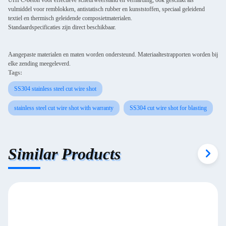
UHPC-beton voor effectieve scheurweerstand en verharding; ook geschikt als
vulmiddel voor remblokken, antistatisch rubber en kunststoffen, speciaal geleidend
textiel en thermisch geleidende composietmaterialen.
Standaardspecificaties zijn direct beschikbaar.
Aangepaste materialen en maten worden ondersteund. Materiaaltestrapporten worden bij
elke zending meegeleverd.
Tags:
SS304 stainless steel cut wire shot
stainless steel cut wire shot with warranty
SS304 cut wire shot for blasting
Similar Products