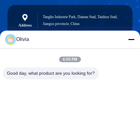
Tangliu Industrie Park, Dainan Stad, Taizhou Stad,
Jiangsu provincie, China
Address
Olivia
info@longlivedmetal.com
6:05 PM
E-mail
Good day, what product are you looking for?
0086-523-85218666
Phone
Taizhou Longlived Metal Products Co., Ltd.