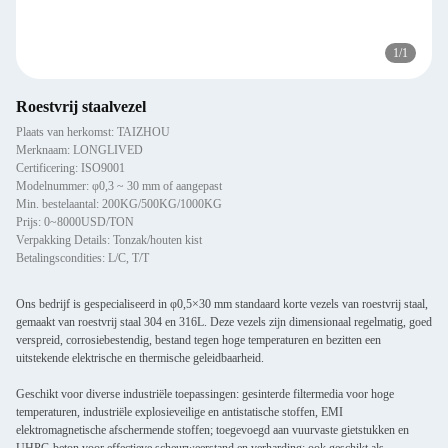
1
/
1
Roestvrij staalvezel
Plaats van herkomst: TAIZHOU
Merknaam: LONGLIVED
Certificering: ISO9001
Modelnummer: φ0,3 ~ 30 mm of aangepast
Min. bestelaantal: 200KG/500KG/1000KG
Prijs: 0~8000USD/TON
Verpakking Details: Tonzak/houten kist
Betalingscondities: L/C, T/T
Ons bedrijf is gespecialiseerd in φ0,5×30 mm standaard korte vezels van roestvrij staal,
gemaakt van roestvrij staal 304 en 316L. Deze vezels zijn dimensionaal regelmatig, goed
verspreid, corrosiebestendig, bestand tegen hoge temperaturen en bezitten een
uitstekende elektrische en thermische geleidbaarheid.
Geschikt voor diverse industriële toepassingen: gesinterde filtermedia voor hoge
temperaturen, industriële explosieveilige en antistatische stoffen, EMI
elektromagnetische afschermende stoffen; toegevoegd aan vuurvaste gietstukken en