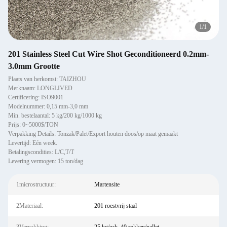
1
/
1
201 Stainless Steel Cut Wire Shot Geconditioneerd 0.2mm-
3.0mm Grootte
Plaats van herkomst: TAIZHOU
Merknaam: LONGLIVED
Certificering: ISO9001
Modelnummer: 0,15 mm-3,0 mm
Min. bestelaantal: 5 kg/200 kg/1000 kg
Prijs: 0~5000$/TON
Verpakking Details: Tonzak/Palet/Export houten doos/op maat gemaakt
Levertijd: Eén week.
Betalingscondities: L/C,T/T
Levering vermogen: 15 ton/dag
1microstructuur:
Martensite
2Materiaal:
201 roestvrij staal