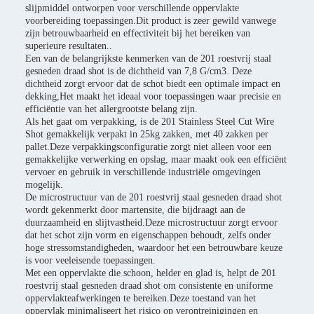
slijpmiddel ontworpen voor verschillende oppervlakte
voorbereiding toepassingen.Dit product is zeer gewild vanwege
zijn betrouwbaarheid en effectiviteit bij het bereiken van
superieure resultaten..
Een van de belangrijkste kenmerken van de 201 roestvrij staal
gesneden draad shot is de dichtheid van 7,8 G/cm3. Deze
dichtheid zorgt ervoor dat de schot biedt een optimale impact en
dekking,Het maakt het ideaal voor toepassingen waar precisie en
efficiëntie van het allergrootste belang zijn.
Als het gaat om verpakking, is de 201 Stainless Steel Cut Wire
Shot gemakkelijk verpakt in 25kg zakken, met 40 zakken per
pallet.Deze verpakkingsconfiguratie zorgt niet alleen voor een
gemakkelijke verwerking en opslag, maar maakt ook een efficiënt
vervoer en gebruik in verschillende industriële omgevingen
mogelijk.
De microstructuur van de 201 roestvrij staal gesneden draad shot
wordt gekenmerkt door martensite, die bijdraagt aan de
duurzaamheid en slijtvastheid.Deze microstructuur zorgt ervoor
dat het schot zijn vorm en eigenschappen behoudt, zelfs onder
hoge stressomstandigheden, waardoor het een betrouwbare keuze
is voor veeleisende toepassingen.
Met een oppervlakte die schoon, helder en glad is, helpt de 201
roestvrij staal gesneden draad shot om consistente en uniforme
oppervlakteafwerkingen te bereiken.Deze toestand van het
oppervlak minimaliseert het risico op verontreinigingen en