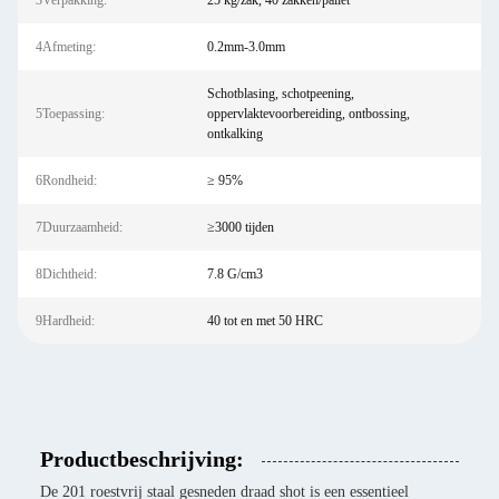
3Verpakking:
25 kg/zak, 40 zakken/pallet
4Afmeting:
0.2mm-3.0mm
Schotblasing, schotpeening,
5Toepassing:
oppervlaktevoorbereiding, ontbossing,
ontkalking
6Rondheid:
≥ 95%
7Duurzaamheid:
≥3000 tijden
8Dichtheid:
7.8 G/cm3
9Hardheid:
40 tot en met 50 HRC
Productbeschrijving:
De 201 roestvrij staal gesneden draad shot is een essentieel