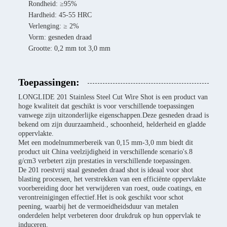
Rondheid: ≥95%
Hardheid: 45-55 HRC
Verlenging: ≥ 2%
Vorm: gesneden draad
Grootte: 0,2 mm tot 3,0 mm
Toepassingen:
LONGLIDE 201 Stainless Steel Cut Wire Shot is een product van
hoge kwaliteit dat geschikt is voor verschillende toepassingen
vanwege zijn uitzonderlijke eigenschappen.Deze gesneden draad is
bekend om zijn duurzaamheid., schoonheid, helderheid en gladde
oppervlakte.
Met een modelnummerbereik van 0,15 mm-3,0 mm biedt dit
product uit China veelzijdigheid in verschillende scenario's.8
g/cm3 verbetert zijn prestaties in verschillende toepassingen.
De 201 roestvrij staal gesneden draad shot is ideaal voor shot
blasting processen, het verstrekken van een efficiënte oppervlakte
voorbereiding door het verwijderen van roest, oude coatings, en
verontreinigingen effectief.Het is ook geschikt voor schot
peening, waarbij het de vermoeidheidsduur van metalen
onderdelen helpt verbeteren door drukdruk op hun oppervlak te
induceren.