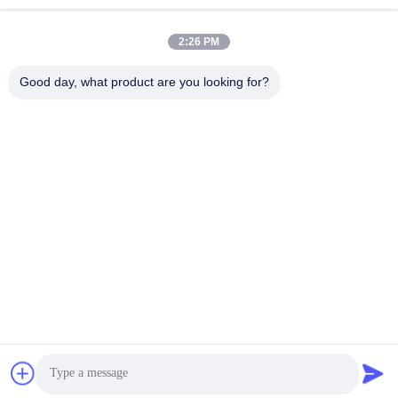
info@longlivedmetal.com
E-mail
2:26 PM
Good day, what product are you looking for?
0086-523-85218666
Phone
Taizhou Longlived Metal Products Co., Ltd.
Taizhou Longlived Metal Products Co., Ltd.
Krijg Beste Prijs
Praatje nu
Praatje Nu