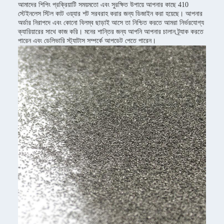
আমাদের শিপিং প্রক্রিয়াটি সময়মতো এবং সুরক্ষিত উপায়ে আপনার কাছে 410
স্টেইনলেস স্টিল কাট ওয়্যার শট সরবরাহ করার জন্য ডিজাইন করা হয়েছে। আপনার
অর্ডার নিরাপদে এবং কোনো বিলম্ব ছাড়াই আসে তা নিশ্চিত করতে আমরা নির্ভরযোগ্য
ক্যারিয়ারের সাথে কাজ করি। মনের শান্তির জন্য আপনি আপনার চালান ট্র্যাক করতে
পারেন এবং ডেলিভারি স্ট্যাটাস সম্পর্কে আপডেট পেতে পারেন।