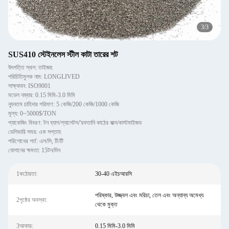
3
/
3
SUS410 স্টেইনলেস স্টীল কাটা তারের শট
উৎপত্তি স্থল: তাইজহু
পরিচিতিমুলক নাম: LONGLIVED
সাক্ষ্যদান: ISO9001
মডেল নম্বার: 0.15 মিমি-3.0 মিমি
ন্যূনতম চাহিদার পরিমাণ: 5 কেজি/200 কেজি/1000 কেজি
মূল্য: 0~5000$/TON
প্যাকেজিং বিবরণ: টন ব্যাগ/প্যালেটস/'রফতানি কাঠের বাক্স/কাস্টমাইজড
ডেলিভারি সময়: এক সপ্তাহ
পরিশোধের শর্ত: এল/সি, টি/টি
যোগানের ক্ষমতা: 15টন/দিন
1কঠোরতা:
30-40 এইচআরসি
পরিষ্কার, উজ্জ্বল এবং মরিচা, তেল এবং অন্যান্য অমেধ্য
2পৃষ্ঠের অবস্থা:
থেকে মুক্ত
3আকার:
0.15 মিমি-3.0 মিমি