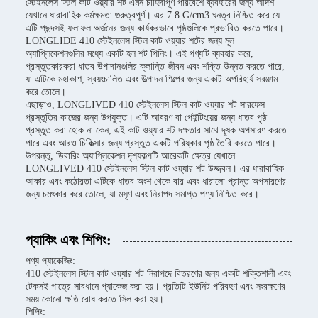
স্টেইনলেস স্টিল কাট ওয়্যার শট এমন চাহিদাপূর্ণ পরিবেশে ব্যবহারের জন্য আদর্শ
যেখানে ধারাবাহিক কর্মক্ষমতা গুরুত্বপূর্ণ। এর 7.8 G/cm3 ঘনত্ব নিশ্চিত করে যে
এটি পছন্দসই ফলাফল অর্জনের জন্য কার্যকরভাবে পৃষ্ঠগুলিকে প্রভাবিত করতে পারে।
LONGLIDE 410 স্টেইনলেস স্টিল কাট ওয়্যার শটের জন্য মূল
অ্যাপ্লিকেশনগুলির মধ্যে একটি হল শট পিনিং। এই পণ্যটি ব্যবহার করে,
প্রস্তুতকারকরা ধাতব উপাদানগুলির ক্লান্তি জীবন এবং শক্তি উন্নত করতে পারে,
যা এটিকে মহাকাশ, স্বয়ংচালিত এবং উত্পাদন শিল্পের জন্য একটি অপরিহার্য সরঞ্জাম
করে তোলে।
এছাড়াও, LONGLIVED 410 স্টেইনলেস স্টিল কাট ওয়্যার শট সারফেস
প্রস্তুতির কাজের জন্য উপযুক্ত। এটি আবরণ বা পেইন্টিংয়ের জন্য ধাতব পৃষ্ঠ
প্রস্তুত করা হোক না কেন, এই কাট ওয়্যার শট দক্ষতার সাথে দূষক অপসারণ করতে
পারে এবং আরও চিকিত্সার জন্য প্রস্তুত একটি পরিষ্কার পৃষ্ঠ তৈরি করতে পারে।
উপরন্তু, ডিবারিং অ্যাপ্লিকেশন দৃশ্যকল্পটি আরেকটি ক্ষেত্র যেখানে
LONGLIVED 410 স্টেইনলেস স্টিল কাট ওয়্যার শট উজ্জ্বল। এর ধারাবাহিক
আকার এবং কঠোরতা এটিকে ধাতব অংশ থেকে বার এবং ধারালো প্রান্ত অপসারণের
জন্য চমৎকার করে তোলে, যা মসৃণ এবং নিরাপদ সমাপ্ত পণ্য নিশ্চিত করে।
প্যাকিং এবং শিপিং:
পণ্য প্যাকেজিং:
410 স্টেইনলেস স্টিল কাট ওয়্যার শট নিরাপদে বিতরণের জন্য একটি শক্তিশালী এবং
টেকসই পাত্রে সাবধানে প্যাকেজ করা হয়। প্রতিটি ইউনিট পরিবহণ এবং সংরক্ষণের
সময় কোনো ক্ষতি রোধ করতে সিল করা হয়।
শিপিং: