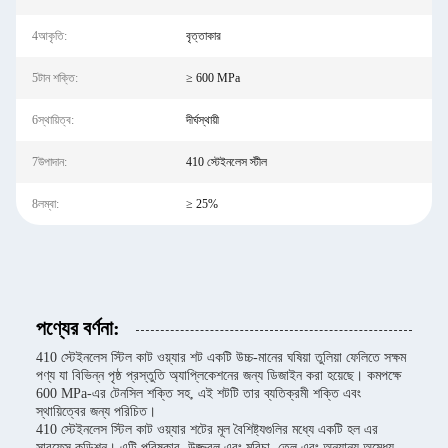
4আকৃতি:
বৃত্তাকার
5টান শক্তি:
≥ 600 MPa
6স্থায়িত্ব:
দীর্ঘস্থায়ী
7উপাদান:
410 স্টেইনলেস স্টীল
8লম্বা:
≥ 25%
পণ্যের বর্ণনা:
410 স্টেইনলেস স্টিল কাট ওয়্যার শট একটি উচ্চ-মানের ঘষিয়া তুলিয়া ফেলিতে সক্ষম
পণ্য যা বিভিন্ন পৃষ্ঠ প্রস্তুতি অ্যাপ্লিকেশনের জন্য ডিজাইন করা হয়েছে। কমপক্ষে
600 MPa-এর টেনসিল শক্তি সহ, এই শটটি তার ব্যতিক্রমী শক্তি এবং
স্থায়িত্বের জন্য পরিচিত।
410 স্টেইনলেস স্টিল কাট ওয়্যার শটের মূল বৈশিষ্ট্যগুলির মধ্যে একটি হল এর
সারফেস কন্ডিশন। এটি পরিষ্কার, উজ্জ্বল এবং মরিচা, তেল এবং অন্যান্য অমেধ্য