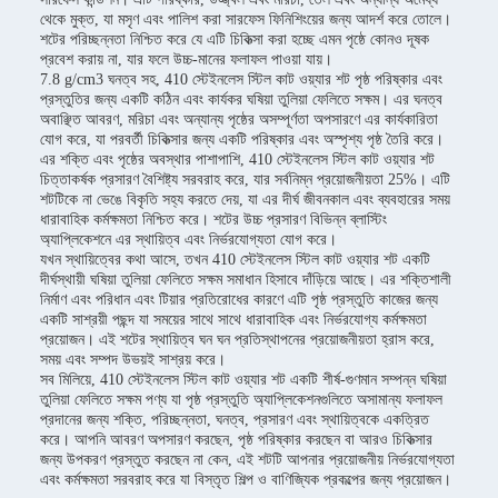
থেকে মুক্ত, যা মসৃণ এবং পালিশ করা সারফেস ফিনিশিংয়ের জন্য আদর্শ করে তোলে।
শটের পরিচ্ছন্নতা নিশ্চিত করে যে এটি চিকিত্সা করা হচ্ছে এমন পৃষ্ঠে কোনও দূষক
প্রবেশ করায় না, যার ফলে উচ্চ-মানের ফলাফল পাওয়া যায়।
7.8 g/cm3 ঘনত্ব সহ, 410 স্টেইনলেস স্টিল কাট ওয়্যার শট পৃষ্ঠ পরিষ্কার এবং
প্রস্তুতির জন্য একটি কঠিন এবং কার্যকর ঘষিয়া তুলিয়া ফেলিতে সক্ষম। এর ঘনত্ব
অবাঞ্ছিত আবরণ, মরিচা এবং অন্যান্য পৃষ্ঠের অসম্পূর্ণতা অপসারণে এর কার্যকারিতা
যোগ করে, যা পরবর্তী চিকিত্সার জন্য একটি পরিষ্কার এবং অস্পৃশ্য পৃষ্ঠ তৈরি করে।
এর শক্তি এবং পৃষ্ঠের অবস্থার পাশাপাশি, 410 স্টেইনলেস স্টিল কাট ওয়্যার শট
চিত্তাকর্ষক প্রসারণ বৈশিষ্ট্য সরবরাহ করে, যার সর্বনিম্ন প্রয়োজনীয়তা 25%। এটি
শটটিকে না ভেঙে বিকৃতি সহ্য করতে দেয়, যা এর দীর্ঘ জীবনকাল এবং ব্যবহারের সময়
ধারাবাহিক কর্মক্ষমতা নিশ্চিত করে। শটের উচ্চ প্রসারণ বিভিন্ন ব্লাস্টিং
অ্যাপ্লিকেশনে এর স্থায়িত্ব এবং নির্ভরযোগ্যতা যোগ করে।
যখন স্থায়িত্বের কথা আসে, তখন 410 স্টেইনলেস স্টিল কাট ওয়্যার শট একটি
দীর্ঘস্থায়ী ঘষিয়া তুলিয়া ফেলিতে সক্ষম সমাধান হিসাবে দাঁড়িয়ে আছে। এর শক্তিশালী
নির্মাণ এবং পরিধান এবং টিয়ার প্রতিরোধের কারণে এটি পৃষ্ঠ প্রস্তুতি কাজের জন্য
একটি সাশ্রয়ী পছন্দ যা সময়ের সাথে সাথে ধারাবাহিক এবং নির্ভরযোগ্য কর্মক্ষমতা
প্রয়োজন। এই শটের স্থায়িত্ব ঘন ঘন প্রতিস্থাপনের প্রয়োজনীয়তা হ্রাস করে,
সময় এবং সম্পদ উভয়ই সাশ্রয় করে।
সব মিলিয়ে, 410 স্টেইনলেস স্টিল কাট ওয়্যার শট একটি শীর্ষ-গুণমান সম্পন্ন ঘষিয়া
তুলিয়া ফেলিতে সক্ষম পণ্য যা পৃষ্ঠ প্রস্তুতি অ্যাপ্লিকেশনগুলিতে অসামান্য ফলাফল
প্রদানের জন্য শক্তি, পরিচ্ছন্নতা, ঘনত্ব, প্রসারণ এবং স্থায়িত্বকে একত্রিত
করে। আপনি আবরণ অপসারণ করছেন, পৃষ্ঠ পরিষ্কার করছেন বা আরও চিকিত্সার
জন্য উপকরণ প্রস্তুত করছেন না কেন, এই শটটি আপনার প্রয়োজনীয় নির্ভরযোগ্যতা
এবং কর্মক্ষমতা সরবরাহ করে যা বিস্তৃত শিল্প ও বাণিজ্যিক প্রকল্পের জন্য প্রয়োজন।