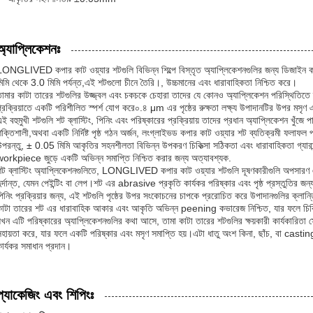
অ্যাপ্লিকেশনঃ
ONGLIVED কপার কাট ওয়্যার শটগুলি বিভিন্ন শিল্পে বিস্তৃত অ্যাপ্লিকেশনগুলির জন্য ডিজাইন করা 
িমি থেকে 3.0 মিমি পর্যন্ত,এই শটগুলো চীনে তৈরি।, উচ্চমানের এবং ধারাবাহিকতা নিশ্চিত করে।
ামার কাটা তারের শটগুলির উজ্জ্বল এবং চকচকে চেহারা তাদের যে কোনও অ্যাপ্লিকেশন পরিস্থিতিতে দাঁড
্রক্রিয়াতে একটি পরিশীলিত স্পর্শ যোগ করে০.৪ μm এর পৃষ্ঠের রুক্ষতা লক্ষ্য উপাদানটির উপর মসৃণ 
ই বহুমুখী শটগুলি শট ব্লাস্টিং, পিনিং এবং পরিষ্কারের প্রক্রিয়ায় তাদের প্রধান অ্যাপ্লিকেশন খুঁজে
ক্তিশালী,অথবা একটি নির্দিষ্ট পৃষ্ঠ গঠন অর্জন, লংগ্লাইভড কপার কাট ওয়্যার শট ব্যতিক্রমী ফলাফল
পরন্তু, ± 0.05 মিমি আকৃতির সহনশীলতা বিভিন্ন উপকরণ চিকিত্সা সঠিকতা এবং ধারাবাহিকতা গ্যারান্টি
workpiece জুড়ে একটি অভিন্ন সমাপ্তি নিশ্চিত করার জন্য অত্যাবশ্যক.
ট ব্লাস্টিং অ্যাপ্লিকেশনগুলিতে, LONGLIVED কপার কাট ওয়্যার শটগুলি দূষণকারীগুলি অপসারণ এবং
ুর্দান্ত, যেমন পেইন্টিং বা লেপ।শট এর abrasive প্রকৃতি কার্যকর পরিষ্কার এবং পৃষ্ঠ প্রস্তুতির জন
িনিং প্রক্রিয়ার জন্য, এই শটগুলি পৃষ্ঠের উপর সংকোচনের চাপকে প্ররোচিত করে উপাদানগুলির ক্লান
াটা তারের শট এর ধারাবাহিক আকার এবং আকৃতি অভিন্ন peening কভারেজ নিশ্চিত, যার ফলে চিকিত্সা 
খন এটি পরিষ্কারের অ্যাপ্লিকেশনগুলির কথা আসে, তামা কাটা তারের শটগুলির ক্ষয়কারী কার্যকারিতা স্ক
হায়তা করে, যার ফলে একটি পরিষ্কার এবং মসৃণ সমাপ্তি হয়।এটা ধাতু অংশ কিনা, ছাঁচ, বা casting
ার্যকর সমাধান প্রদান।
প্যাকেজিং এবং শিপিংঃ