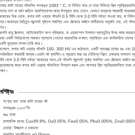
ব্যতিক্রমী ফলাফল দেয়।
ামার কাটা তারের শটগুলির গলনাঙ্ক 1083 ° C, যা নিশ্চিত করে যে তারা বিভিন্ন শিল্প প্রক্রিয়াগুলি
াদের তাপ বা ঘর্ষণ জড়িত অ্যাপ্লিকেশন জন্য উপযুক্ত করে তোলে, যেখানে অন্যান্য ক্ষয়কারী মাধ্যম
কারের দিক থেকে, কপার কাট ওয়্যার শটগুলি 0.5 মিমি থেকে 3.0 মিমি পর্যন্ত পাওয়া যায়, যা বিভিন্ন 
রে।আকারের বৈচিত্র্য পছন্দসই পৃষ্ঠতল সমাপ্তি এবং টেক্সচার অর্জনে নমনীয়তার অনুমতি দেয়, এই শটগু
করে।
পনি ধাতু উত্পাদন, অটোমোবাইল অংশ পরিষ্কার, বা এয়ারস্পেস উপাদান প্রস্তুতির উপর কাজ করছেন ক
ন্য একটি নির্ভরযোগ্য সমাধান প্রস্তাব।তাদের ধারাবাহিক গুণমান, স্থায়িত্ব এবং কার্যকারিতা তাদের প
একটি মূল্যবান সম্পদ তৈরি করে।
সংক্ষেপে, কপার কাট ওয়্যার শটগুলি 100- 300 HV এর কঠোরতা, একটি স্বতন্ত্র তামার রঙ এবং 1
ার্যকারিতা ক্ষয়কারী মাধ্যম।এগুলি শট ব্লাস্টিং-এ প্রয়োগ করা হয়।বিভিন্ন শিল্পে, চমৎকার ফলাফল প্
িমি থেকে 3.0 মিমি পর্যন্ত আকারের সাথে,এই শটগুলি পছন্দসই পৃষ্ঠের সমাপ্তি এবং টেক্সচার অর্জনে বহু
্রয়োজনের জন্য কপার কাট ওয়্যার শটগুলিতে বিশ্বাস করুন এবং আপনার শিল্প প্রক্রিয়াগুলিতে তারা যে
করুন।
ৈশিষ্ট্যঃ
পণ্যের নাম: তামা কাটা তারের শট
গলনাঙ্কঃ ১০৮৩°সি
রঙঃ তামা
রাসায়নিক রচনাঃ Cu≥99.9%, O≤0.05%, Fe≤0.05%, Pb≤0.005%, Zn≤0.005
চেহারা: উজ্জ্বল ও চকচকে
আকৃতির সহনশীলতাঃ ±0.05mm