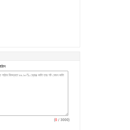
াঠান
(
0
/ 3000)