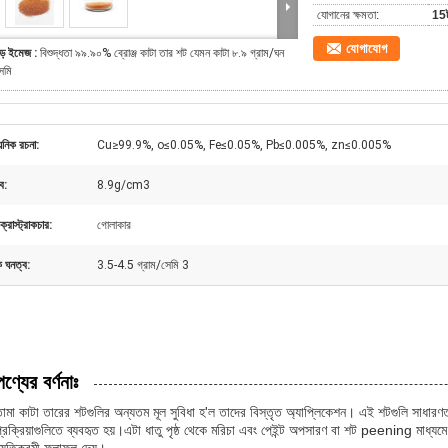
যোগানের ক্ষমতা:
15ট
যোগাযোগ
ড় ইমেজ :
বিশুদ্ধতা ৯৯.৯০% ব্রোঞ্জ কাটা তার শট যেমন কাটা ৮.৯ গ্রাম/ঘন
েমি
য়নিক রচনা:
Cu≥99.9%, o≤0.05%, Fe≤0.05%, Pb≤0.005%, zn≤0.005%
ব:
8.9g/cm3
্রোস্ট্রাকচার:
গোলাকার
ক ঘনত্ব:
3.5-4.5 গ্রাম/সেমি 3
পণ্যের বর্ণনাঃ
ামা কাটা তারের শটগুলির অন্যতম মূল সুবিধা হ'ল তাদের বিস্তৃত অ্যাপ্লিকেশন। এই শটগুলি সাধারণত বি
্রক্রিয়াগুলিতে ব্যবহৃত হয়।এটা ধাতু পৃষ্ঠ থেকে মরিচা এবং পেইন্ট অপসারণ বা শট peening মাধ্যম