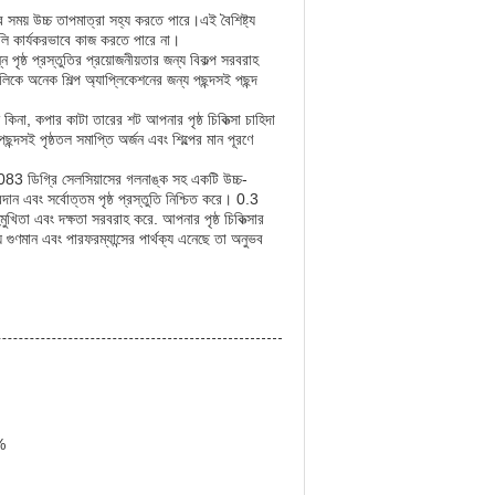
র সময় উচ্চ তাপমাত্রা সহ্য করতে পারে।এই বৈশিষ্ট্য
গুলি কার্যকরভাবে কাজ করতে পারে না।
পৃষ্ঠ প্রস্তুতির প্রয়োজনীয়তার জন্য বিকল্প সরবরাহ
লিকে অনেক শিল্প অ্যাপ্লিকেশনের জন্য পছন্দসই পছন্দ
িনা, কপার কাটা তারের শট আপনার পৃষ্ঠ চিকিত্সা চাহিদা
ছন্দসই পৃষ্ঠতল সমাপ্তি অর্জন এবং শিল্পের মান পূরণে
083 ডিগ্রি সেলসিয়াসের গলনাঙ্ক সহ একটি উচ্চ-
রদান এবং সর্বোত্তম পৃষ্ঠ প্রস্তুতি নিশ্চিত করে। 0.3
মুখিতা এবং দক্ষতা সরবরাহ করে. আপনার পৃষ্ঠ চিকিত্সার
 গুণমান এবং পারফরম্যান্সের পার্থক্য এনেছে তা অনুভব
%