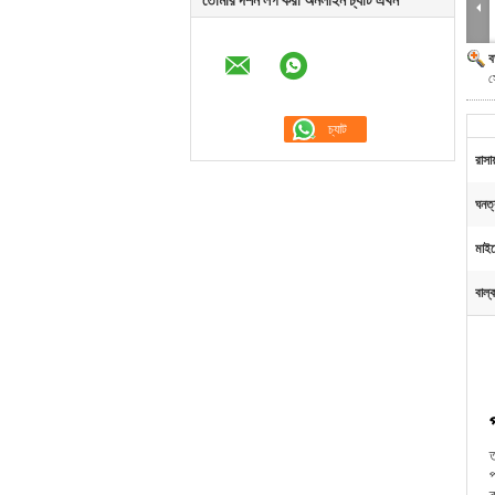
তোমার দর্শন লগ করা অনলাইন চ্যাট এখন
ব
স
রাসা
ঘনত্
মাইক
বাল্
ত
প