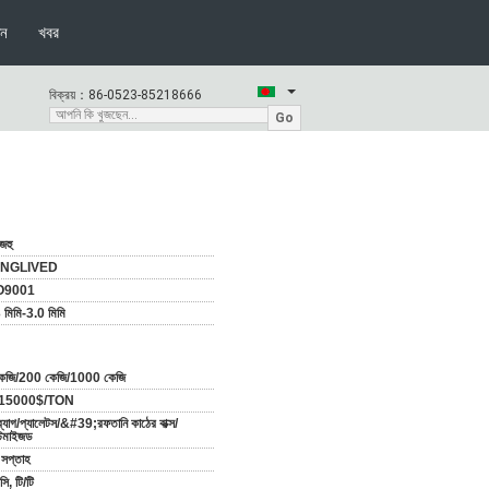
দন
খবর
বিক্রয়：
86-0523-85218666
Go
জহু
NGLIVED
O9001
 মিমি-3.0 মিমি
েজি/200 কেজি/1000 কেজি
15000$/TON
ব্যাগ/প্যালেটস/&#39;রফতানি কাঠের বাক্স/
্টমাইজড
সপ্তাহ
ি, টি/টি