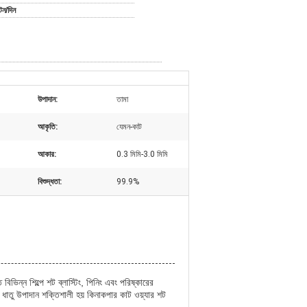
ন/দিন
উপাদান:
তামা
আকৃতি:
যেমন-কাট
আকার:
0.3 মিমি-3.0 মিমি
বিশুদ্ধতা:
99.9%
ভিন্ন শিল্পে শট ব্লাস্টিং, পিনিং এবং পরিষ্কারের
ে ধাতু উপাদান শক্তিশালী হয় কিনাকপার কাট ওয়্যার শট