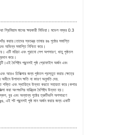
প্রিমিয়াম মানের ক্ষয়কারী মিডিয়া। মডেল নম্বর 0.3
় করায়।তাদের স্বতন্ত্র তামার রঙ পৃষ্ঠের সমাপ্তি
এবং অভিন্ন সমাপ্তি নিশ্চিত করে।
 পায়। এটি মরিচা এবং পুরানো লেপ অপসারণ, ধাতু পৃষ্ঠতল
 প্রদান করে।
।এই বৈশিষ্ট্য পছন্দসই পৃষ্ঠ প্রোফাইল অর্জন এবং
 আরও চিকিত্সার জন্য পৃষ্ঠতল প্রস্তুত করার ক্ষেত্রে
্য অধীনে উপাদান ক্ষতি না কারণ অনুমতি দেয়.
্তি শক্তি এবং স্থায়িত্ব উন্নত করতে সহায়তা করে।কপার
করা অংশগুলির যান্ত্রিক বৈশিষ্ট্য উন্নত হয়।
েল, বুর এবং অন্যান্য পৃষ্ঠের ত্রুটিগুলি অপসারণে
s, এই শট পছন্দসই পৃষ্ঠ মান অর্জন করার জন্য একটি