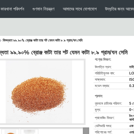
কারখানা পরিদর্শন
গুণমান নিয়ন্ত্রণ
আমাদের সাথে যোগাযোগ
উদ্ধৃতির জন্য আবে
বিশুদ্ধতা ৯৯.৯০% ব্রোঞ্জ কাটা তার শট যেমন কাটা ৮.৯ গ্রাম/ঘন সেমি
ুদ্ধতা ৯৯.৯০% ব্রোঞ্জ কাটা তার শট যেমন কাটা ৮.৯ গ্রাম/ঘন সেমি
পণ্যের বিবরণ:
উৎপত্তি স্থল:
তাই
পরিচিতিমুলক নাম:
LO
সাক্ষ্যদান:
IS
মডেল নম্বার:
0.3
প্রদান:
ন্যূনতম চাহিদার পরিমাণ:
5 ক
মূল্য:
0~
টন 
প্যাকেজিং বিবরণ:
কাস
ডেলিভারি সময়:
এক 
পরিশোধের শর্ত:
এল/স